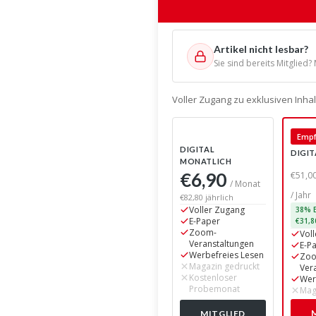
Artikel nicht lesbar?
Sie sind bereits Mitglied?
Voller Zugang zu exklusiven Inh
Empf
DIGITAL
DIGIT
MONATLICH
€6,90
€51,0
/ Monat
/ Jahr
€82,80 jährlich
Voller Zugang
38% E
E-Paper
€31,8
Zoom-
Vol
Veranstaltungen
E-P
Werbefreies Lesen
Zo
Magazin gedruckt
Ver
Kostenloser
Wer
Probemonat
Mag
MITGLIED