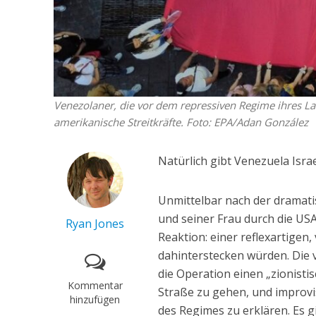
Venezolaner, die vor dem repressiven Regime ihres L
amerikanische Streitkräfte. Foto: EPA/Adan González
Natürlich gibt Venezuela Israe
Unmittelbar nach der dramat
und seiner Frau durch die USA
Ryan Jones
Reaktion: einer reflexartigen
dahinterstecken würden. Die 
die Operation einen „zionisti
Kommentar
Straße zu gehen, und improv
hinzufügen
des Regimes zu erklären. Es g