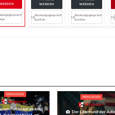
WERDEN
WERDEN
WERDEN
atungsgespräch
Beratungsgespräch
Beratungsgespräch
hen
buchen
buchen
MEINUNGEN
MEINUNGEN
Mitglieder
Mitglieder
rum hat Israel einem
Der Löwe und der Adle
, das Israel hasst, so