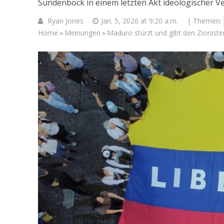
Sündenbock in einem letzten Akt ideologischer Ve
Ryan Jones
Jan. 5, 2026 at 9:20 a.m.
| Themen:
Home
Meinungen
Maduro stürzt und gibt den Zioniste
>
>
Israelische
die Kness