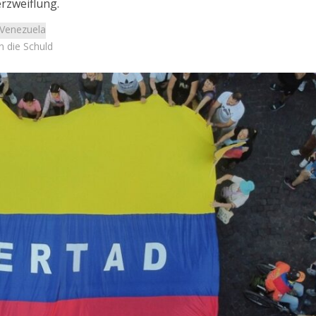
rzweiflung.
Venezuela
n die Schuld
Israel
Israel
 Wahlen 2026: Das ist
Israelische Wahlen 2026: Das 
et – Moshe Abutbul
die Knesset – Vladimir Beli