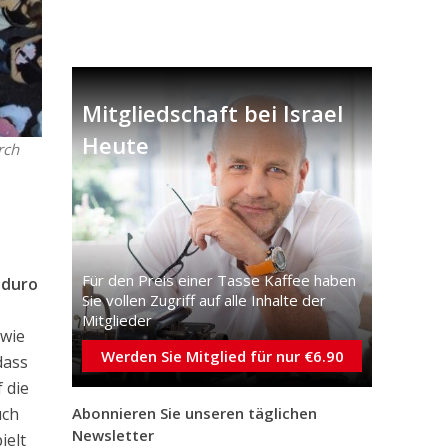
Mitgliedschaft bei Israel
Heute
rch
Für den Preis einer Tasse Kaffee haben
aduro
Sie vollen Zugriff auf alle Inhalte der
Mitglieder
dwie
Werden Sie Mitglied für nur €6.90
dass
 die
uch
Abonnieren Sie unseren täglichen
Newsletter
ielt