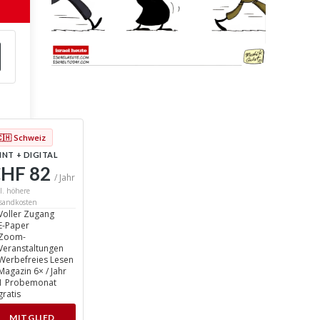
🇨🇭 Schweiz
INT + DIGITAL
HF 82
/ Jahr
l. höhere
sandkosten
Voller Zugang
E-Paper
Zoom-
Veranstaltungen
Werbefreies Lesen
Magazin 6× / Jahr
1 Probemonat
gratis
MITGLIED