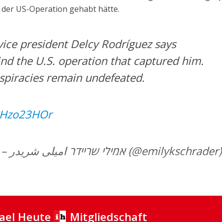
 der US-Operation gehabt hätte.
ice president Delcy Rodríguez says
ind the U.S. operation that captured him.
nspiracies remain undefeated.
rcHzo23HOr
— Emily Schrader – אמילי שריידר امیلی شریدر (@emilykschrader)
rael Heute
Mitgliedschaft