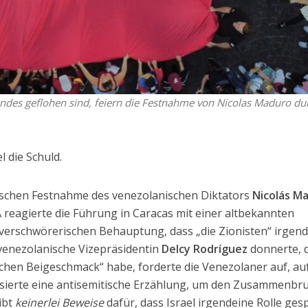
andes geflohen sind, feiern die Festnahme von Nicolas Maduro du
l die Schuld.
ischen Festnahme des venezolanischen Diktators
Nicolás M
 reagierte die Führung in Caracas mit einer altbekannten
, verschwörerischen Behauptung, dass „die Zionisten“ irgen
venezolanische Vizepräsidentin
Delcy Rodríguez
donnerte, 
schen Beigeschmack“ habe, forderte die Venezolaner auf, auf
isierte eine antisemitische Erzählung, um den Zusammenbr
ibt
keinerlei Beweise
dafür, dass Israel irgendeine Rolle gesp