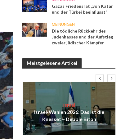
Gazas Friedensrat „von Katar
und der Türkei beeinflusst“
MEINUNGEN
Die tödliche Rückkehr des
Judenhasses und der Aufstieg
zweier jüdischer Kämpfer
Meistgelesene Artikel
Israel
ist
Israel-Wahlen 2026: Das ist die
Isr
ak
Knesset – Debbie Biton
d