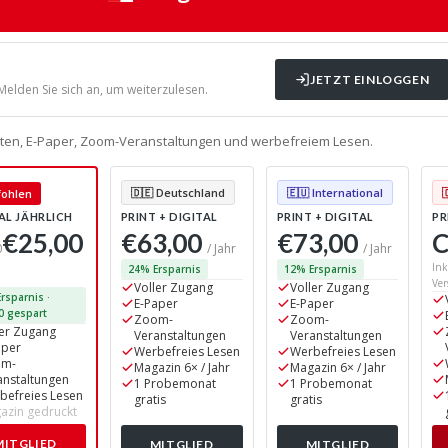
JETZT EINLOGGEN
 Melden Sie sich an, um weiterzulesen.
alten, E-Paper, Zoom-Veranstaltungen und werbefreiem Lesen.
🇩🇪 Deutschland
🇪🇺 International
ohlen
AL JÄHRLICH
PRINT + DIGITAL
PRINT + DIGITAL
PR
€25,00
€63,00
€73,00
C
0
/ Jahr
/ Jahr
Ink
24% Ersparnis
12% Ersparnis
Ver
Voller Zugang
Voller Zugang
rsparnis ·
E-Paper
E-Paper
0 gespart
Zoom-
Zoom-
ler Zugang
Veranstaltungen
Veranstaltungen
aper
Werbefreies Lesen
Werbefreies Lesen
om-
Magazin 6× / Jahr
Magazin 6× / Jahr
anstaltungen
1 Probemonat
1 Probemonat
befreies Lesen
gratis
gratis
azin gedruckt
MITGLIED
MITGLIED
MITGLIED