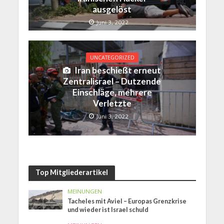
ausgelöst
Juni 3, 2022
UNCATEGORIZED
Iran beschießt erneut
Zentralisrael – Dutzende
Einschläge, mehrere
Verletzte
Juni 3, 2022
Top Mitgliederartikel
MEINUNGEN
Tacheles mit Aviel – Europas Grenzkrise
und wieder ist Israel schuld