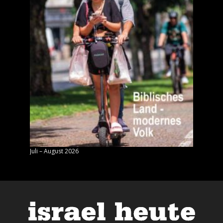
Juli – August 2026
Mai – J