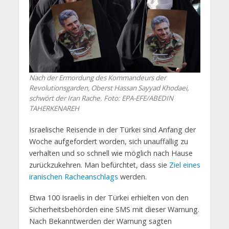
Nach der Ermordung des Kommandeurs der
Revolutionsgarden, Oberst Hassan Sayyad Khodaei,
schwört der Iran Rache.
Foto: EPA-EFE/ABEDIN
TAHERKENAREH
Israelische Reisende in der Türkei sind Anfang der
Woche aufgefordert worden, sich unauffällig zu
verhalten und so schnell wie möglich nach Hause
zurückzukehren. Man befürchtet, dass sie
Ziel eines
iranischen Racheanschlags
werden.
Etwa 100 Israelis in der Türkei erhielten von den
Sicherheitsbehörden eine SMS mit dieser Warnung.
Nach Bekanntwerden der Warnung sagten