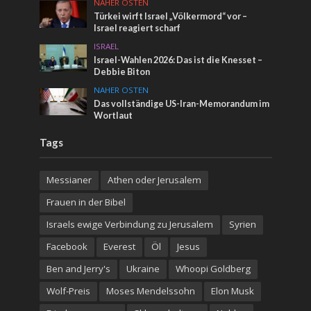
NAHER OSTEN
Türkei wirft Israel „Völkermord“ vor –
Israel reagiert scharf
ISRAEL
Israel-Wahlen 2026: Das ist die Knesset –
Debbie Biton
NAHER OSTEN
Das vollständige US-Iran-Memorandum im
Wortlaut
Tags
Messianer
Athen oder Jerusalem
Frauen in der Bibel
Israels ewige Verbindung zu Jerusalem
Syrien
Facebook
Everest
Öl
Jesus
Ben and Jerry's
Ukraine
Whoopi Goldberg
Wolf-Preis
Moses Mendelssohn
Elon Musk