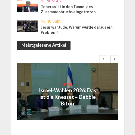
MEINUNGEN
Teheran ist in den Tunnel des
Zusammenbruchs eingetreten
MEINUNGEN
Jesus war Jude. Warum wurde daraus ein
Problem?
Meistgelesene Artikel
Israel
Israel-Wahlen 2026: Das
ist die Knesset – Debbie
Biton