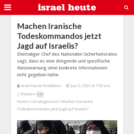
Machen Iranische
Todeskommandos jetzt
Jagd auf Israelis?
Ehemaliger Chef des Nationalen Sicherheitsrates
sagt, dass es eine dringende und spezifische
Reisewarnung ohne konkrete Informationen
nicht gegeben hätte
Israel Heute Redaktion
Juni 3, 2022 at 7:30 a.m.
| Themen:
Iran
Home
Uncategorized
Machen Iranische
>
>
Todeskommandos jetzt Jagd auf Israelis?