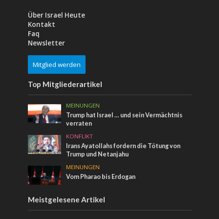
Über Israel Heute
Kontakt
Faq
Newsletter
Mitglied werden
Top Mitgliederartikel
MEINUNGEN
Trump hat Israel … und sein Vermächtnis
verraten
KONFLIKT
Irans Ayatollahs fordern die Tötung von
Trump und Netanjahu
MEINUNGEN
Vom Pharao bis Erdogan
Meistgelesene Artikel