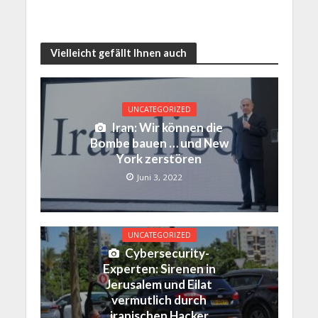
Vielleicht gefällt Ihnen auch
UNCATEGORIZED
Iran: Wir können die
Bombe bauen … und New
York zerstören
Juni 3, 2022
UNCATEGORIZED
Cybersecurity-
Experten: Sirenen in
Jerusalem und Eilat
vermutlich durch
iranischen Hacker