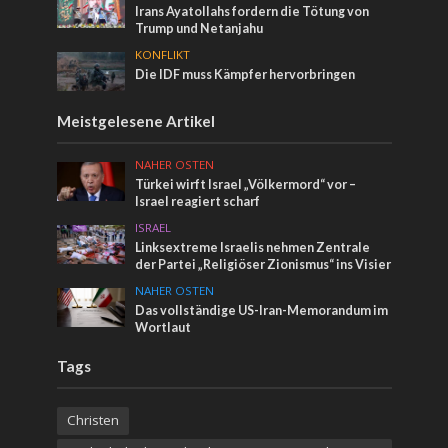
Irans Ayatollahs fordern die Tötung von
Trump und Netanjahu
KONFLIKT
Die IDF muss Kämpfer hervorbringen
Meistgelesene Artikel
NAHER OSTEN
Türkei wirft Israel „Völkermord“ vor –
Israel reagiert scharf
ISRAEL
Linksextreme Israelis nehmen Zentrale
der Partei „Religiöser Zionismus“ ins Visier
NAHER OSTEN
Das vollständige US-Iran-Memorandum im
Wortlaut
Tags
Christen