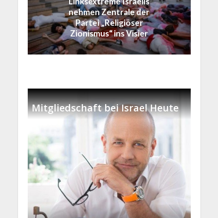
Linksextreme Israelis
nehmen Zentrale der
Partei „Religiöser
Zionismus“ ins Visier
Mitgliedschaft bei Israel Heute