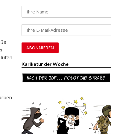
iße
er
Blüten
Karikatur der Woche
Farben