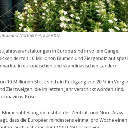
entral-and Northern-Arava R&D
eujahrsveranstaltungen in Europa sind in vollem Gange.
icken derzeit 10 Millionen Blumen und Ziergehölz auf spezi
nmärkte in europäischen und skandinavischen Ländern.
on 10 Millionen Stück sind ein Rückgang von 20 % im Vergle
d Zierzweigen, die im letzten Jahr verschickt worden sind,
oronavirus-Krise.
r Blumenabteilung im Institut der Zentral- und Nord-Arava
agt, dass die Europäer mindestens einmal pro Woche einen
aufen, auch während der COVID-19 Lockdowns.