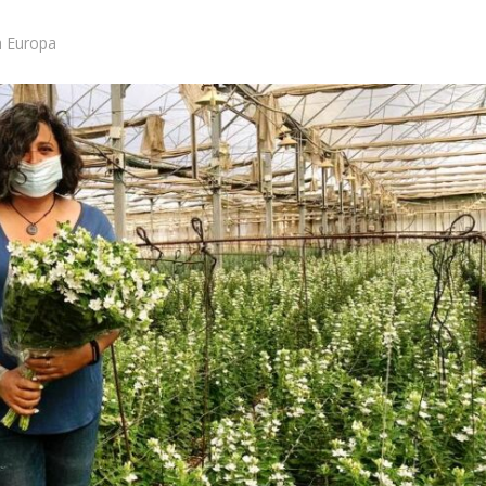
h Europa
Israel
Israel
 Wahlen 2026: Das ist
Israelische Wahlen 2026: Das 
et – Moshe Abutbul
die Knesset – Vladimir Beli