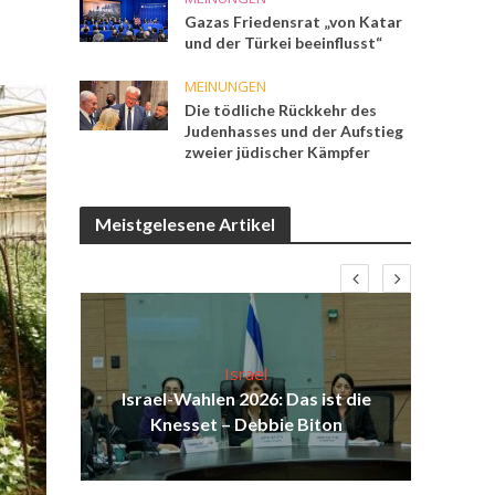
Gazas Friedensrat „von Katar
und der Türkei beeinflusst“
MEINUNGEN
Die tödliche Rückkehr des
Judenhasses und der Aufstieg
zweier jüdischer Kämpfer
Meistgelesene Artikel
Israel
ist
Israel-Wahlen 2026: Das ist die
Isr
ak
Knesset – Debbie Biton
d