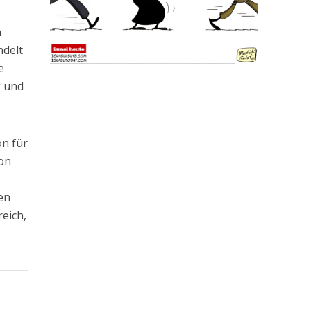
n
ndelt
e
g und
on für
von
en
eich,