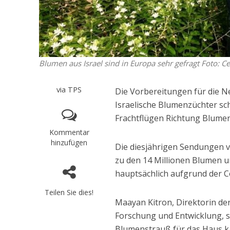
Blumen aus Israel sind in Europa sehr gefragt
Foto: C
via TPS
Die Vorbereitungen für die N
Israelische Blumenzüchter sch
Frachtflügen Richtung Blume
Kommentar
hinzufügen
Die diesjährigen Sendungen v
zu den 14 Millionen Blumen un
hauptsächlich aufgrund der C
Teilen Sie dies!
Maayan Kitron, Direktorin de
Forschung und Entwicklung, s
Blumenstrauß für das Haus k