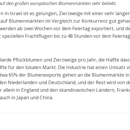
auf den großen europäischen Blumenmärkten sehr beliebt.
n in Israel ist es gelungen, Zierzweige mit einer sehr lange
ie auf Blumenmärkten im Vergleich zur Konkurrenz gut geha
werden ab zwei Wochen vor dem Feiertag exportiert, und di
 speziellen Frachtflügen bis zu 48 Stunden vor dem Feierta
lliarde Pflückblumen und Zierzweige pro Jahr, die Hälfte dav
fte für den lokalen Markt. Die Industrie hat einen Umsatz 
 Etwa 65% der Blumenexporte gehen an die Blumenmärkte in
, den Niederlanden und Deutschland, und der Rest wird von d
or allem in England und den skandinavischen Ländern, Frankr
auch in Japan und China.