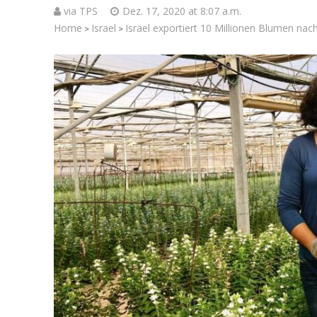
via TPS
Dez. 17, 2020 at 8:07 a.m.
Home
Israel
Israel exportiert 10 Millionen Blumen nac
>
>
Israelische
die Kness