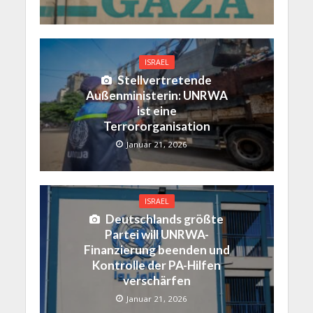
ISRAEL
Stellvertretende
Außenministerin: UNRWA
ist eine
Terrororganisation
Januar 21, 2026
ISRAEL
Deutschlands größte
Partei will UNRWA-
Finanzierung beenden und
Kontrolle der PA-Hilfen
verschärfen
Januar 21, 2026