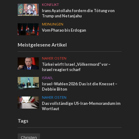
KONFLIKT
Irans Ayatollahs fordern die Tötung von
Trump und Netanjahu
MEINUNGEN
Vom Pharao bis Erdogan
Meistgelesene Artikel
NAHER OSTEN
Türkei wirft Israel „Völkermord“ vor –
Israel reagiert scharf
ISRAEL
Israel-Wahlen 2026: Das ist die Knesset –
Debbie Biton
NAHER OSTEN
Das vollständige US-Iran-Memorandum im
Wortlaut
Tags
Christen