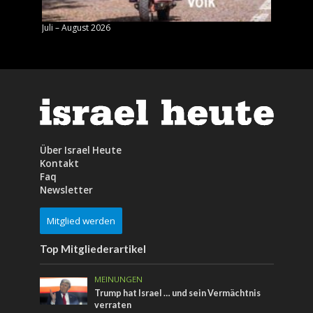
Juli – August 2026
Mai – J
Über Israel Heute
Kontakt
Faq
Newsletter
Mitglied werden
Top Mitgliederartikel
MEINUNGEN
Trump hat Israel … und sein Vermächtnis
verraten