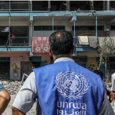
Israel
des Schlachtfelds:
Israel
e Initiativen helfen
Israelische Wahlen 2026: Das 
m Übergang ins zivile
die Knesset – Moshe Abutb
Leben