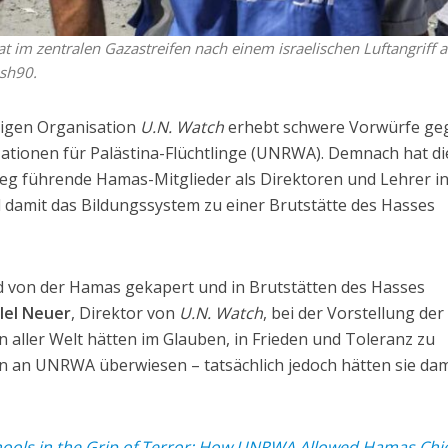
 im zentralen Gazastreifen nach einem israelischen Luftangriff a
ash90.
ssigen Organisation
U.N. Watch
erhebt schwere Vorwürfe ge
Nationen für Palästina-Flüchtlinge (UNRWA). Demnach hat di
eg führende Hamas-Mitglieder als Direktoren und Lehrer i
d damit das Bildungssystem zu einer Brutstätte des Hasses
von der Hamas gekapert und in Brutstätten des Hasses
llel Neuer
, Direktor von
U.N. Watch
, bei der Vorstellung der
 aller Welt hätten im Glauben, in Frieden und Toleranz zu
n an UNRWA überwiesen – tatsächlich jedoch hätten sie dam
ools in the Grip of Terror: How UNRWA Allowed Hamas Chie