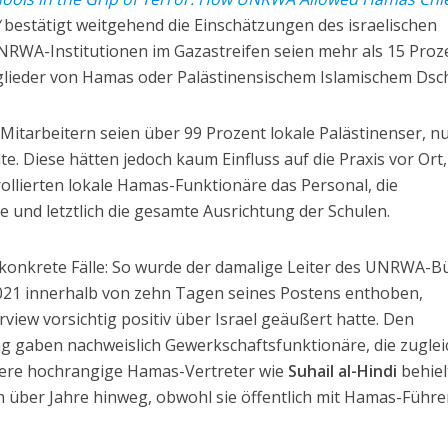
“
bestätigt weitgehend die Einschätzungen des israelischen
NRWA-Institutionen im Gazastreifen seien mehr als 15 Proz
glieder von Hamas oder Palästinensischem Islamischem Dsc
tarbeitern seien über 99 Prozent lokale Palästinenser, n
te. Diese hätten jedoch kaum Einfluss auf die Praxis vor Ort,
rollierten lokale Hamas-Funktionäre das Personal, die
 und letztlich die gesamte Ausrichtung der Schulen.
 konkrete Fälle: So wurde der damalige Leiter des UNRWA-B
2021 innerhalb von zehn Tagen seines Postens enthoben,
rview vorsichtig positiv über Israel geäußert hatte. Den
ng gaben nachweislich Gewerkschaftsfunktionäre, die zuglei
ere hochrangige Hamas-Vertreter wie
Suhail al-Hindi
behiel
über Jahre hinweg, obwohl sie öffentlich mit Hamas-Führe