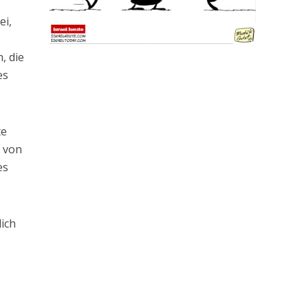
ei,
, die
es
te
 von
es
lich