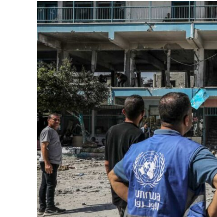
Jenseits 
Israelisch
Soldaten bei