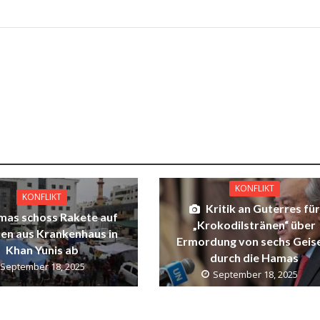
KONFLIKT
KONFLIKT
Kritik an Guterres für
mas schoss Rakete auf
„Krokodilstränen“ über
en aus Krankenhaus in
Ermordung von sechs Geis
Khan Yunis ab
durch die Hamas
September 18, 2025
September 18, 2025