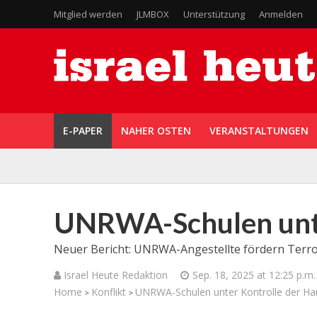
Mitglied werden
JLMBOX
Unterstützung
Anmelden
E-PAPER
NAHER OSTEN
VERANSTALTUNGEN
UNRWA-Schulen unte
Neuer Bericht: UNRWA-Angestellte fördern Terror
Israel Heute Redaktion
Sep. 18, 2025 at 12:25 p.m.
Home
Konflikt
UNRWA-Schulen unter Kontrolle der H
>
>