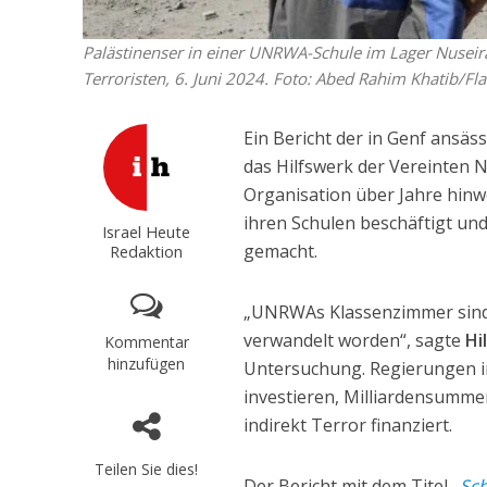
Palästinenser in einer UNRWA-Schule im Lager Nuseirat
Terroristen, 6. Juni 2024. Foto: Abed Rahim Khatib/Fl
Ein Bericht der in Genf ansä
das Hilfswerk der Vereinten 
Organisation über Jahre hinw
ihren Schulen beschäftigt un
Israel Heute
gemacht.
Redaktion
„UNRWAs Klassenzimmer sind 
verwandelt worden“, sagte
Hi
Kommentar
hinzufügen
Untersuchung. Regierungen in
investieren, Milliardensumme
indirekt Terror finanziert.
Teilen Sie dies!
Der Bericht mit dem Titel
„
Sch