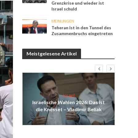
Grenzkrise und wieder ist
Israel schuld
MEINUNGEN
Teheran ist in den Tunnel des
Zusammenbruchs eingetreten
Meistgelesene Artikel
Israel
ist
Israelische Wahlen 2026: Das ist
I
ul
die Knesset – Vladimir Beliak
Sol