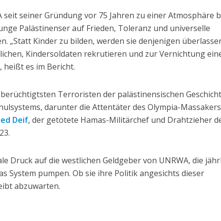
seit seiner Gründung vor 75 Jahren zu einer Atmosphäre b
 junge Palästinenser auf Frieden, Toleranz und universelle
 „Statt Kinder zu bilden, werden sie denjenigen überlassen
lichen, Kindersoldaten rekrutieren und zur Vernichtung ein
 heißt es im Bericht.
 berüchtigtsten Terroristen der palästinensischen Geschich
ulsystems, darunter die Attentäter des Olympia-Massakers
d Deif
, der getötete Hamas-Militärchef und Drahtzieher d
23.
ale Druck auf die westlichen Geldgeber von UNRWA, die jähr
das System pumpen. Ob sie ihre Politik angesichts dieser
eibt abzuwarten.