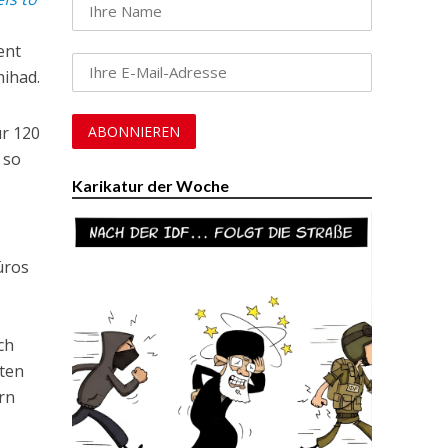
ent
hihad.
ur 120
 so
Karikatur der Woche
üros
ch
ten
rn