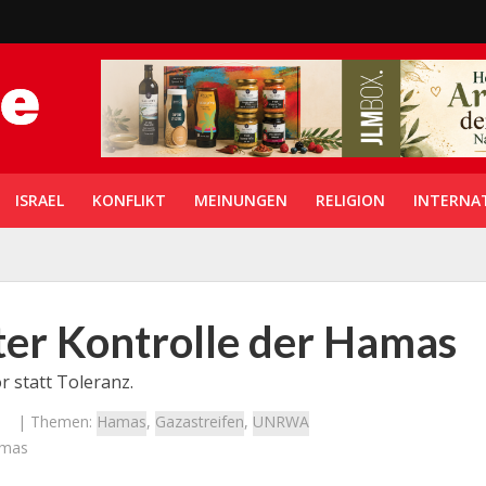
ISRAEL
KONFLIKT
MEINUNGEN
RELIGION
INTERNA
r Kontrolle der Hamas
 statt Toleranz.
| Themen:
Hamas
,
Gazastreifen
,
UNRWA
amas