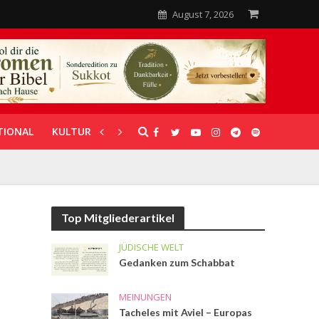
August 7, 2026
TIONAL
KULTUR
UNTERSTÜTZUNG
Top Mitgliederartikel
JÜDISCHE WELT
Gedanken zum Schabbat
MEINUNGEN
Tacheles mit Aviel – Europas