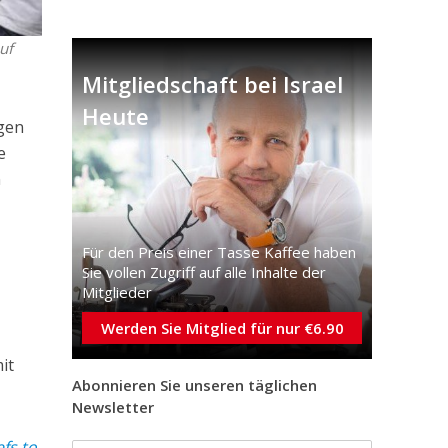
uf
Mitgliedschaft bei Israel
Heute
gen
e
n
Für den Preis einer Tasse Kaffee haben
Sie vollen Zugriff auf alle Inhalte der
Mitglieder
Werden Sie Mitglied für nur €6.90
it
Abonnieren Sie unseren täglichen
Newsletter
fs to