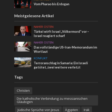
Vom Pharao bis Erdogan
Meistgelesene Artikel
NAHER OSTEN
Türkei wirft Israel „Völkermord“ vor –
Israel reagiert scharf
NAHER OSTEN
Das vollständige US-Iran-Memorandum im
Wortlaut
KONFLIKT
Terroranschlag in Samaria: Ein Israeli
getötet, zwei weitere verletzt
Tags
Christen
Die katholische Verbindung zu messianischen
Gläubigen
Jüdische Sprüche von Jesus
Ägypten
Irak