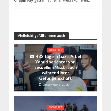
Chapin Fay
gestern auf einer Pressekonferenz.
Vielleicht gefällt Ihnen auch
KONFLIKT
482 Tage in Gaza: Arbel
Yehud berichtet von
sexuellem Missbrauch
während ihrer
Gefangenschaft
September 5, 2025
KONFLIKT