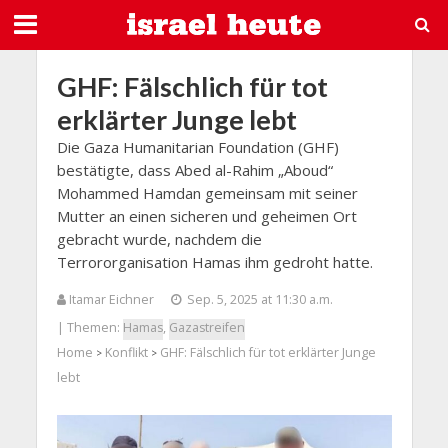
GHF: Fälschlich für tot
erklärter Junge lebt
Die Gaza Humanitarian Foundation (GHF)
bestätigte, dass Abed al-Rahim „Aboud“
Mohammed Hamdan gemeinsam mit seiner
Mutter an einen sicheren und geheimen Ort
gebracht wurde, nachdem die
Terrororganisation Hamas ihm gedroht hatte.
Itamar Eichner
Sep. 5, 2025 at 11:30 a.m.
| Themen:
Hamas
,
Gazastreifen
Home
Konflikt
GHF: Fälschlich für tot erklärter Junge
>
>
lebt