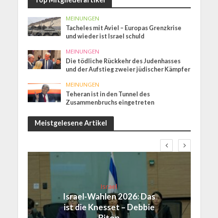
MEINUNGEN
Tacheles mit Aviel – Europas Grenzkrise
und wieder ist Israel schuld
MEINUNGEN
Die tödliche Rückkehr des Judenhasses
und der Aufstieg zweier jüdischer Kämpfer
MEINUNGEN
Teheran ist in den Tunnel des
Zusammenbruchs eingetreten
Meistgelesene Artikel
Israel
Israel-Wahlen 2026: Das
ist die Knesset – Debbie
Biton