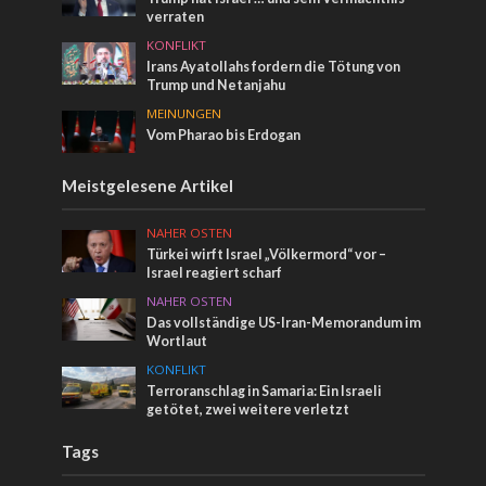
verraten
KONFLIKT
Irans Ayatollahs fordern die Tötung von
Trump und Netanjahu
MEINUNGEN
Vom Pharao bis Erdogan
Meistgelesene Artikel
NAHER OSTEN
Türkei wirft Israel „Völkermord“ vor –
Israel reagiert scharf
NAHER OSTEN
Das vollständige US-Iran-Memorandum im
Wortlaut
KONFLIKT
Terroranschlag in Samaria: Ein Israeli
getötet, zwei weitere verletzt
Tags