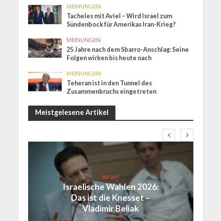
MEINUNGEN
Tacheles mit Aviel – Wird Israel zum
Sündenbock für Amerikas Iran-Krieg?
MEINUNGEN
25 Jahre nach dem Sbarro-Anschlag: Seine
Folgen wirken bis heute nach
MEINUNGEN
Teheran ist in den Tunnel des
Zusammenbruchs eingetreten
Meistgelesene Artikel
Israel
Israelische Wahlen 2026:
Das ist die Knesset –
Vladimir Beliak