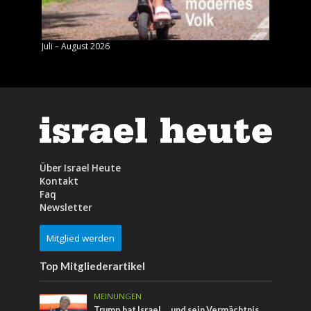
Juli – August 2026
Mai – J
Über Israel Heute
Kontakt
Faq
Newsletter
Mitglied werden
Top Mitgliederartikel
MEINUNGEN
Trump hat Israel … und sein Vermächtnis