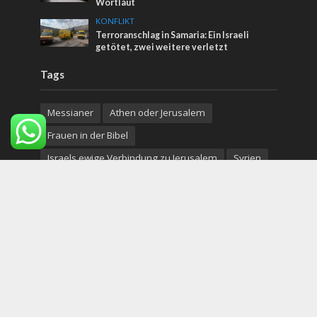
Wortlaut
KONFLIKT
Terroranschlag in Samaria: Ein Israeli
getötet, zwei weitere verletzt
Tags
Messianer
Athen oder Jerusalem
Frauen in der Bibel
Israels ewige Verbindung zu Jerusalem
Syrien
Facebook
Everest
Öl
Jesus
Ben and Jerry's
Ukraine
Whoopi Goldberg
Wolf-Preis
Moses Mendelssohn
Elon Musk
Friedensprozess
Sklavenhaltung
Nablus
hochzeit
Armutsgrenze