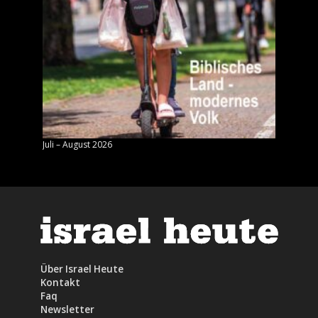
Juli – August 2026
Mai – J
Über Israel Heute
Kontakt
Faq
Newsletter