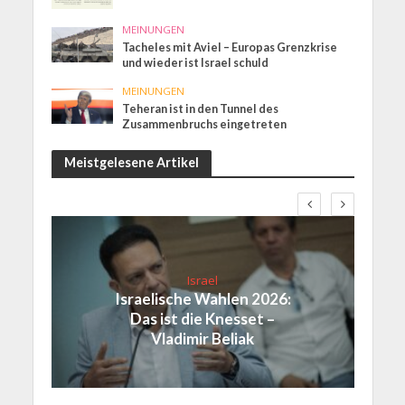
MEINUNGEN
Tacheles mit Aviel – Europas Grenzkrise
und wieder ist Israel schuld
MEINUNGEN
Teheran ist in den Tunnel des
Zusammenbruchs eingetreten
Meistgelesene Artikel
Israel
Israelische Wahlen 2026:
Das ist die Knesset –
Vladimir Beliak