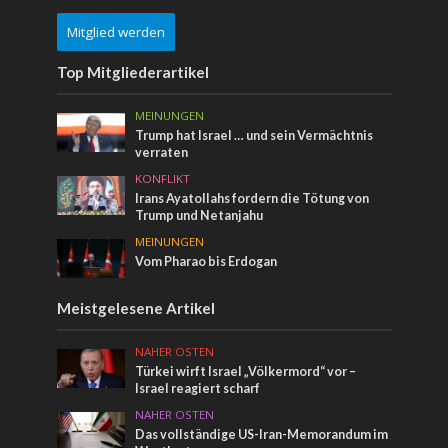
Mitglied werden
Top Mitgliederartikel
MEINUNGEN
Trump hat Israel … und sein Vermächtnis
verraten
KONFLIKT
Irans Ayatollahs fordern die Tötung von
Trump und Netanjahu
MEINUNGEN
Vom Pharao bis Erdogan
Meistgelesene Artikel
NAHER OSTEN
Türkei wirft Israel „Völkermord“ vor –
Israel reagiert scharf
NAHER OSTEN
Das vollständige US-Iran-Memorandum im