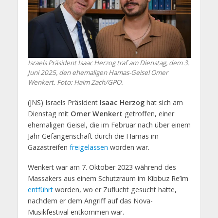
Israels Präsident Isaac Herzog traf am Dienstag, dem 3.
Juni 2025, den ehemaligen Hamas-Geisel Omer
Wenkert. Foto: Haim Zach/GPO.
(JNS) Israels Präsident
Isaac Herzog
hat sich am
Dienstag mit
Omer Wenkert
getroffen, einer
ehemaligen Geisel, die im Februar nach über einem
Jahr Gefangenschaft durch die Hamas im
Gazastreifen
freigelassen
worden war.
Wenkert war am 7. Oktober 2023 während des
Massakers aus einem Schutzraum im Kibbuz Re’im
entführt
worden, wo er Zuflucht gesucht hatte,
nachdem er dem Angriff auf das Nova-
Musikfestival entkommen war.