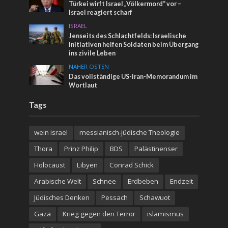
Türkei wirft Israel „Völkermord“ vor –
Israel reagiert scharf
ISRAEL
Jenseits des Schlachtfelds: Israelische
Initiativen helfen Soldaten beim Übergang
ins zivile Leben
NAHER OSTEN
Das vollständige US-Iran-Memorandum im
Wortlaut
Tags
wein israel
messianisch-jüdische Theologie
Thora
Prinz Philip
BDS
Palästinenser
Holocaust
Libyen
Conrad Schick
Arabische Welt
Schnee
Erdbeben
Endzeit
Jüdisches Denken
Pessach
Schawuot
Gaza
Krieg gegen den Terror
islamismus