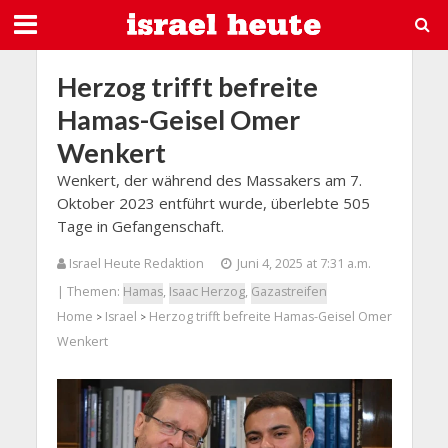
Herzog trifft befreite
Hamas-Geisel Omer
Wenkert
Wenkert, der während des Massakers am 7.
Oktober 2023 entführt wurde, überlebte 505
Tage in Gefangenschaft.
Israel Heute Redaktion
Juni 4, 2025 at 7:31 a.m.
| Themen:
Hamas
,
Isaac Herzog
,
Gazastreifen
Home
Israel
Herzog trifft befreite Hamas-Geisel Omer
>
>
Wenkert