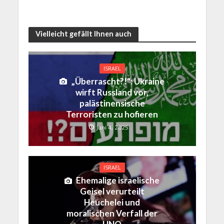
Vielleicht gefällt Ihnen auch
ISRAEL
„Überrascht?!“: Ukraine
wirft Russland vor,
palästinensische
Terroristen zu hofieren
Juni 4, 2025
ISRAEL
Ehemalige israelische
Geisel verurteilt
Heuchelei und
moralischen Verfall der