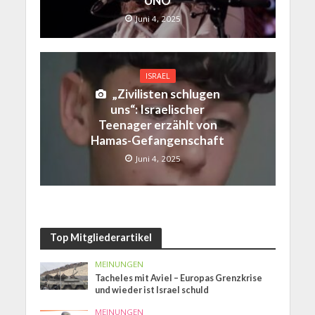
UNO
Juni 4, 2025
ISRAEL
„Zivilisten schlugen
uns“: Israelischer
Teenager erzählt von
Hamas-Gefangenschaft
Juni 4, 2025
Top Mitgliederartikel
MEINUNGEN
Tacheles mit Aviel – Europas Grenzkrise
und wieder ist Israel schuld
MEINUNGEN