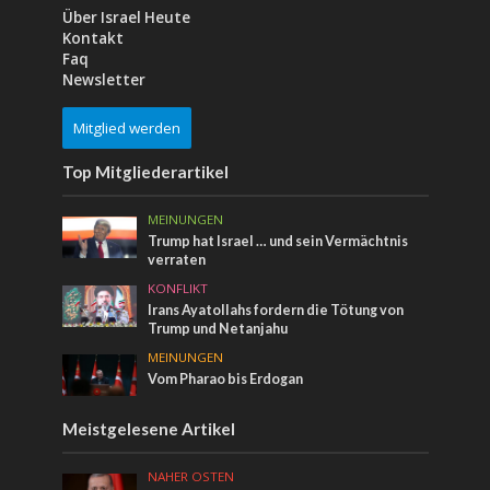
Über Israel Heute
Kontakt
Faq
Newsletter
Mitglied werden
Top Mitgliederartikel
MEINUNGEN
Trump hat Israel … und sein Vermächtnis
verraten
KONFLIKT
Irans Ayatollahs fordern die Tötung von
Trump und Netanjahu
MEINUNGEN
Vom Pharao bis Erdogan
Meistgelesene Artikel
NAHER OSTEN