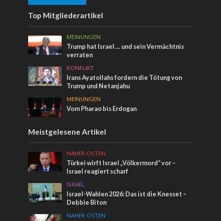
Top Mitgliederartikel
MEINUNGEN
Trump hat Israel … und sein Vermächtnis
verraten
KONFLIKT
Irans Ayatollahs fordern die Tötung von
Trump und Netanjahu
MEINUNGEN
Vom Pharao bis Erdogan
Meistgelesene Artikel
NAHER OSTEN
Türkei wirft Israel „Völkermord“ vor –
Israel reagiert scharf
ISRAEL
Israel-Wahlen 2026: Das ist die Knesset –
Debbie Biton
NAHER OSTEN