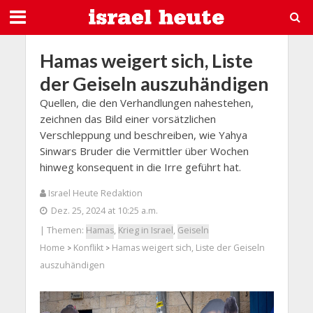
Hamas weigert sich, Liste
der Geiseln auszuhändigen
Quellen, die den Verhandlungen nahestehen,
zeichnen das Bild einer vorsätzlichen
Verschleppung und beschreiben, wie Yahya
Sinwars Bruder die Vermittler über Wochen
hinweg konsequent in die Irre geführt hat.
Israel Heute Redaktion
Dez. 25, 2024 at 10:25 a.m.
| Themen:
Hamas
,
Krieg in Israel
,
Geiseln
Home
Konflikt
Hamas weigert sich, Liste der Geiseln
>
>
auszuhändigen