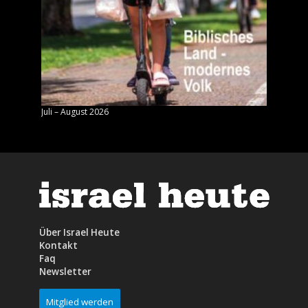
Juli – August 2026
Mai – J
Über Israel Heute
Kontakt
Faq
Newsletter
Mitglied werden