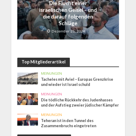
Die Flucht einer
israelischen Geisel – und
die darauf folgenden
Schläge
Dezember 25, 2024
Top Mitgliederartikel
MEINUNGEN
Tacheles mit Aviel – Europas Grenzkrise
und wieder ist Israel schuld
MEINUNGEN
Die tödliche Rückkehr des Judenhasses
und der Aufstieg zweier jüdischer Kämpfer
MEINUNGEN
Teheran ist in den Tunnel des
Zusammenbruchs eingetreten