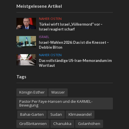
Meistgelesene Artikel
NAHER OSTEN
Türkei wirft Israel „Völkermord“ vor –
Israel reagiert scharf
ISRAEL
Israel-Wahlen 2026: Das ist die Knesset –
Debbie Biton
NAHER OSTEN
Das vollständige US-Iran-Memorandum im
Wortlaut
Tags
Königin Esther
Wasser
Pastor Per Faye-Hansen und die KARMEL-
Bewegung
Bahai-Garten
Sudan
Klimawandel
Großbritannien
Chanukka
Golanhöhen