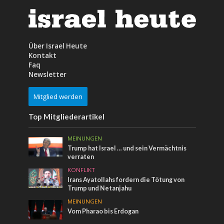
Über Israel Heute
Kontakt
Faq
Newsletter
Mitglied werden
Top Mitgliederartikel
MEINUNGEN
Trump hat Israel … und sein Vermächtnis
verraten
KONFLIKT
Irans Ayatollahs fordern die Tötung von
Trump und Netanjahu
MEINUNGEN
Vom Pharao bis Erdogan