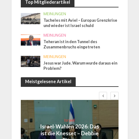
Top Mitgliederartikel
MEINUNGEN
Tacheles mit Aviel – Europas Grenzkrise
und wieder ist Israel schuld
MEINUNGEN
Teheran ist in den Tunnel des
Zusammenbruchs eingetreten
MEINUNGEN
Jesus war Jude. Warum wurde daraus ein
Problem?
Meistgelesene Artikel
Israel
Israel-Wahlen 2026: Das
ist die Knesset – Debbie