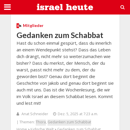
Mitglieder
Gedanken zum Schabbat
Hast du schon einmal gespürt, dass du innerlich
an einem Wendepunkt stehst? Dass das Leben
dich drängt, nicht mehr so weiterzumachen wie
bisher? Dass du merkst, der Mensch, der du
warst, passt nicht mehr zu dem, der du
geworden bist? Genau dort beginnt die
Geschichte von Jakob und genau dort beginnt sie
auch mit uns. Das ist die Wochenlesung, die wir
im Volk Israel an diesem Schabbat lesen. Kommt
und lest mit!
Anat Schneider
Dez. 5, 2025 at 7:23 a.m.
| Themen:
Thora
,
Gedanken zum Schabbat
Home
Jüdische Welt
Gedanken zum Schabbat
>
>