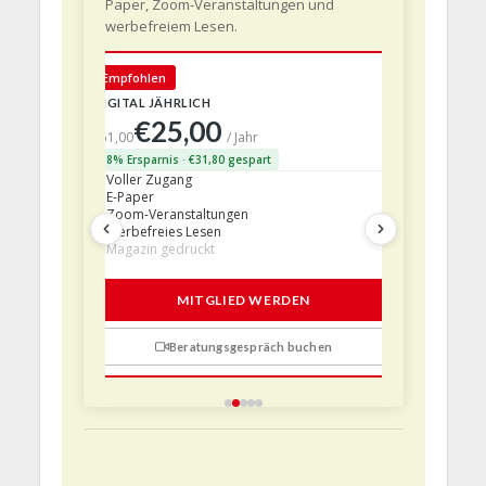
Paper, Zoom-Veranstaltungen und
werbefreiem Lesen.
🇩🇪 Deut
Empfohlen
DIGITAL JÄHRLICH
PRINT + D
€25,00
€63,
€51,00
/ Jahr
38% Ersparnis · €31,80 gespart
24% Erspar
Voller Zugang
Voller Z
E-Paper
E-Paper
Zoom-Veranstaltungen
Zoom-Ve
Werbefreies Lesen
Werbefre
Magazin gedruckt
Magazin 
1 Probem
MITGLIED WERDEN
Beratungsgespräch buchen
n