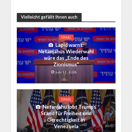
Vielleicht gefällt Ihnen auch
ISRAEL
Lapid warnt:
Netanjahus Wiederwahl
wäre das „Ende des
Zionismus“
Juni 11, 2026
ISRAEL
Netanjahu lobt Trumps
Stand für Freiheit und
Gerechtigkeit in
Venezuela