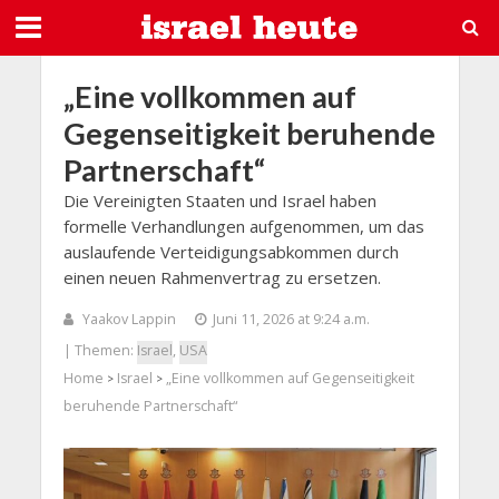
„Eine vollkommen auf
Gegenseitigkeit beruhende
Partnerschaft“
Die Vereinigten Staaten und Israel haben
formelle Verhandlungen aufgenommen, um das
auslaufende Verteidigungsabkommen durch
einen neuen Rahmenvertrag zu ersetzen.
Yaakov Lappin
Juni 11, 2026 at 9:24 a.m.
| Themen:
Israel
,
USA
Home
Israel
„Eine vollkommen auf Gegenseitigkeit
>
>
beruhende Partnerschaft“