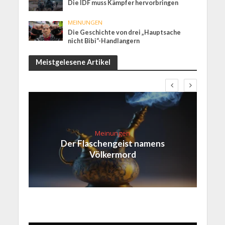
Die IDF muss Kämpfer hervorbringen
MEINUNGEN
Die Geschichte von drei „Hauptsache
nicht Bibi“-Handlangern
Meistgelesene Artikel
Meinungen
Der Flaschengeist namens
Völkermord