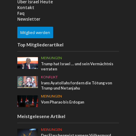
Über Israel Heute
Kontakt
Faq
Newsletter
Mitglied werden
Top Mitgliederartikel
MEINUNGEN
Trump hat Israel … und sein Vermächtnis
verraten
KONFLIKT
Irans Ayatollahs fordern die Tötung von
Trump und Netanjahu
MEINUNGEN
Vom Pharao bis Erdogan
Meistgelesene Artikel
MEINUNGEN
Der Flaschengeist namens Völkermord