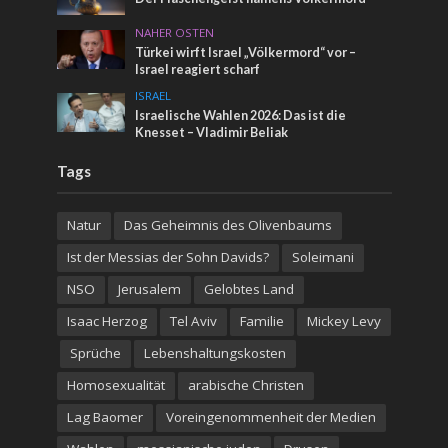
NAHER OSTEN
Türkei wirft Israel „Völkermord“ vor –
Israel reagiert scharf
ISRAEL
Israelische Wahlen 2026: Das ist die
Knesset – Vladimir Beliak
Tags
Natur
Das Geheimnis des Olivenbaums
Ist der Messias der Sohn Davids?
Soleimani
NSO
Jerusalem
Gelobtes Land
Isaac Herzog
Tel Aviv
Familie
Mickey Levy
Sprüche
Lebenshaltungskosten
Homosexualität
arabische Christen
Lag Baomer
Voreingenommenheit der Medien