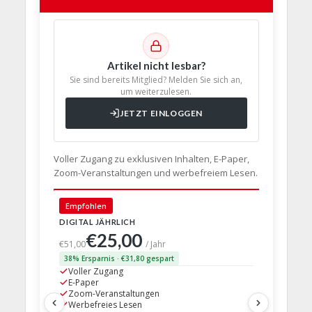
Artikel nicht lesbar?
Sie sind bereits Mitglied? Melden Sie sich an,
um weiterzulesen.
JETZT EINLOGGEN
Voller Zugang zu exklusiven Inhalten, E-Paper,
Zoom-Veranstaltungen und werbefreiem Lesen.
🇩🇪 Deut
Empfohlen
DIGITAL JÄHRLICH
PRINT + D
€25,00
€63,
€51,00
/ Jahr
38% Ersparnis · €31,80 gespart
24% Erspar
Voller Zugang
Voller Z
E-Paper
E-Paper
Zoom-Veranstaltungen
Zoom-Ve
Werbefreies Lesen
Werbefre