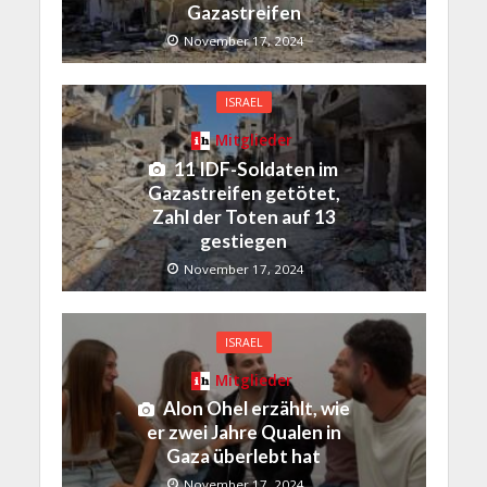
Gazastreifen
November 17, 2024
ISRAEL
Mitglieder
11 IDF-Soldaten im
Gazastreifen getötet,
Zahl der Toten auf 13
gestiegen
November 17, 2024
ISRAEL
Mitglieder
Alon Ohel erzählt, wie
er zwei Jahre Qualen in
Gaza überlebt hat
November 17, 2024