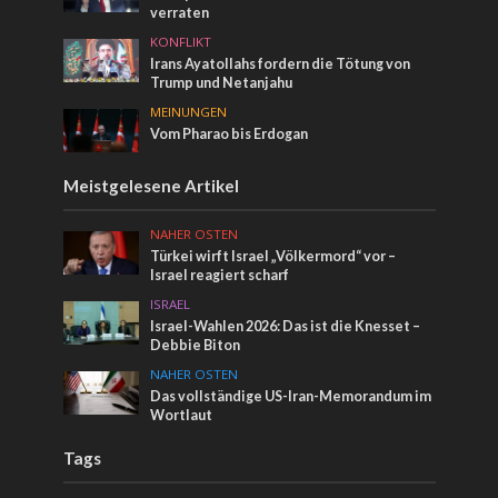
verraten
KONFLIKT
Irans Ayatollahs fordern die Tötung von
Trump und Netanjahu
MEINUNGEN
Vom Pharao bis Erdogan
Meistgelesene Artikel
NAHER OSTEN
Türkei wirft Israel „Völkermord“ vor –
Israel reagiert scharf
ISRAEL
Israel-Wahlen 2026: Das ist die Knesset –
Debbie Biton
NAHER OSTEN
Das vollständige US-Iran-Memorandum im
Wortlaut
Tags