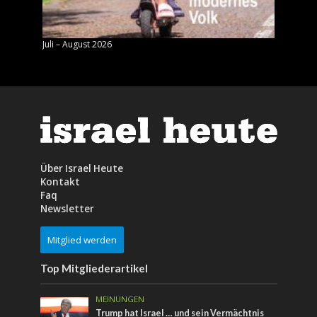
Juli – August 2026
Mai – J
Über Israel Heute
Kontakt
Faq
Newsletter
Mitglied werden
Top Mitgliederartikel
MEINUNGEN
Trump hat Israel … und sein Vermächtnis