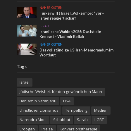
NAHER OSTEN
Türkei wirft Israel „Völkermord“ vor –
Israel reagiert scharf
ISRAEL
Israelische Wahlen 2026: Das ist die
Knesset – Vladimir Beliak
NAHER OSTEN
Das vollständige US-Iran-Memorandum im
Wortlaut
Tags
Israel
Jüdische Weisheit für den gewöhnlichen Mann
Benjamin Netanjahu
USA
christlicher zionismus
Tempelberg
Medien
Narendra Modi
Schabbat
Sarah
LGBT
Erdogan
Preise
Konversionstherapie