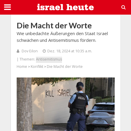
Die Macht der Worte
Wie unbedachte Äußerungen den Staat Israel
schwächen und Antisemitismus fördern.
Dov Eilon
Dez. 18, 2024 at 10:35 a.m.
| Themen:
Antisemitismus
Home
Konflikt
Die Macht der Worte
>
>