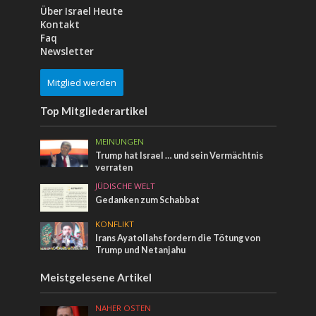
Über Israel Heute
Kontakt
Faq
Newsletter
Mitglied werden
Top Mitgliederartikel
MEINUNGEN
Trump hat Israel … und sein Vermächtnis
verraten
JÜDISCHE WELT
Gedanken zum Schabbat
KONFLIKT
Irans Ayatollahs fordern die Tötung von
Trump und Netanjahu
Meistgelesene Artikel
NAHER OSTEN