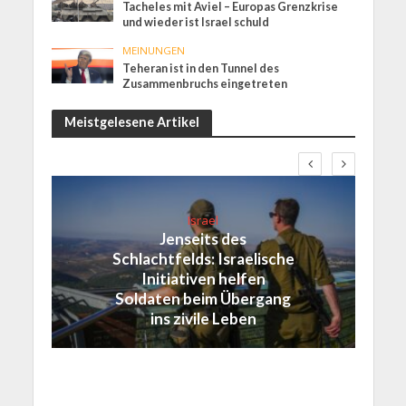
Tacheles mit Aviel – Europas Grenzkrise
und wieder ist Israel schuld
MEINUNGEN
Teheran ist in den Tunnel des
Zusammenbruchs eingetreten
Meistgelesene Artikel
Israel
Jenseits des
Schlachtfelds: Israelische
Initiativen helfen
Soldaten beim Übergang
ins zivile Leben