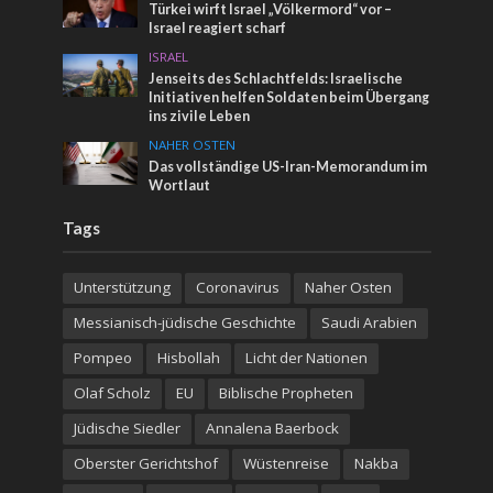
Türkei wirft Israel „Völkermord“ vor –
Israel reagiert scharf
ISRAEL
Jenseits des Schlachtfelds: Israelische
Initiativen helfen Soldaten beim Übergang
ins zivile Leben
NAHER OSTEN
Das vollständige US-Iran-Memorandum im
Wortlaut
Tags
Unterstützung
Coronavirus
Naher Osten
Messianisch-jüdische Geschichte
Saudi Arabien
Pompeo
Hisbollah
Licht der Nationen
Olaf Scholz
EU
Biblische Propheten
Jüdische Siedler
Annalena Baerbock
Oberster Gerichtshof
Wüstenreise
Nakba