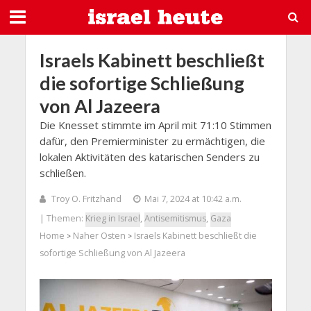
Israels Kabinett beschließt
die sofortige Schließung
von Al Jazeera
Die Knesset stimmte im April mit 71:10 Stimmen
dafür, den Premierminister zu ermächtigen, die
lokalen Aktivitäten des katarischen Senders zu
schließen.
Troy O. Fritzhand
Mai 7, 2024 at 10:42 a.m.
| Themen:
Krieg in Israel
,
Antisemitismus
,
Gaza
Home
Naher Osten
Israels Kabinett beschließt die
>
>
sofortige Schließung von Al Jazeera