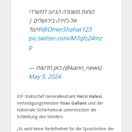
כוחות משטרה הגיעו למשרדי
אל-ג’זירה בירושלים |
תיעוד
@OmerShahar123
pic.twitter.com/M7qfz24mz
p
— כאן חדשות (@kann_news)
May 5, 2024
IDF-Stabschef Generalleutnant
Herzi Halevi
,
Verteidigungsminister
Yoav Gallant
und der
Nationale Sicherheitsrat unterstützten die
Schließung des Senders.
„Es wird keine Redefreiheit für die Sprachrohre der