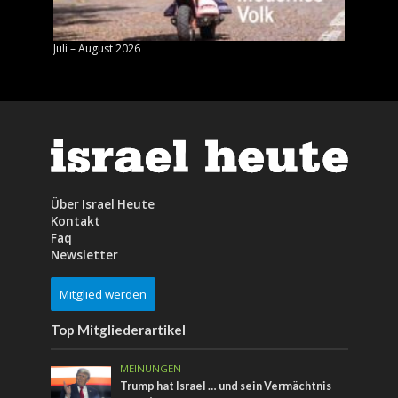
Juli – August 2026
Mai – J
Über Israel Heute
Kontakt
Faq
Newsletter
Mitglied werden
Top Mitgliederartikel
MEINUNGEN
Trump hat Israel … und sein Vermächtnis