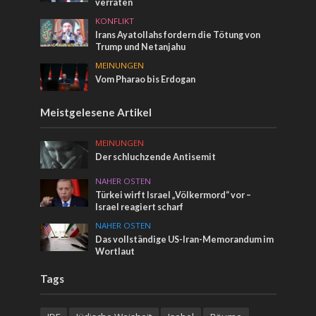
verraten
KONFLIKT
Irans Ayatollahs fordern die Tötung von
Trump und Netanjahu
MEINUNGEN
Vom Pharao bis Erdogan
Meistgelesene Artikel
MEINUNGEN
Der schluchzende Antisemit
NAHER OSTEN
Türkei wirft Israel „Völkermord“ vor –
Israel reagiert scharf
NAHER OSTEN
Das vollständige US-Iran-Memorandum im
Wortlaut
Tags