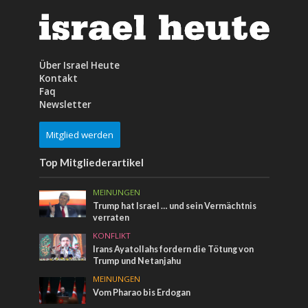
Über Israel Heute
Kontakt
Faq
Newsletter
Mitglied werden
Top Mitgliederartikel
MEINUNGEN
Trump hat Israel … und sein Vermächtnis
verraten
KONFLIKT
Irans Ayatollahs fordern die Tötung von
Trump und Netanjahu
MEINUNGEN
Vom Pharao bis Erdogan