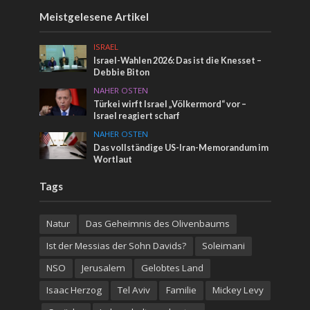
Meistgelesene Artikel
ISRAEL
Israel-Wahlen 2026: Das ist die Knesset –
Debbie Biton
NAHER OSTEN
Türkei wirft Israel „Völkermord“ vor –
Israel reagiert scharf
NAHER OSTEN
Das vollständige US-Iran-Memorandum im
Wortlaut
Tags
Natur
Das Geheimnis des Olivenbaums
Ist der Messias der Sohn Davids?
Soleimani
NSO
Jerusalem
Gelobtes Land
Isaac Herzog
Tel Aviv
Familie
Mickey Levy