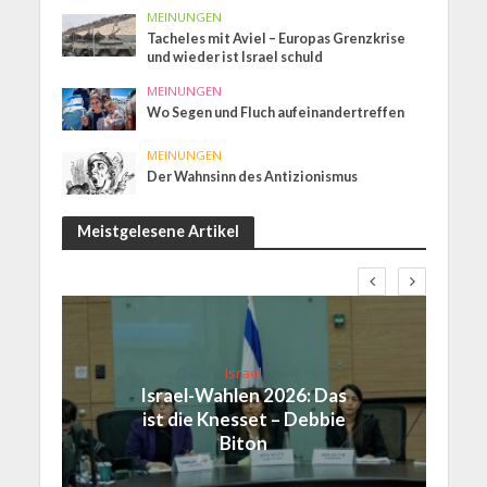
MEINUNGEN
Tacheles mit Aviel – Europas Grenzkrise
und wieder ist Israel schuld
MEINUNGEN
Wo Segen und Fluch aufeinandertreffen
MEINUNGEN
Der Wahnsinn des Antizionismus
Meistgelesene Artikel
Israel
Israel-Wahlen 2026: Das
ist die Knesset – Debbie
Biton