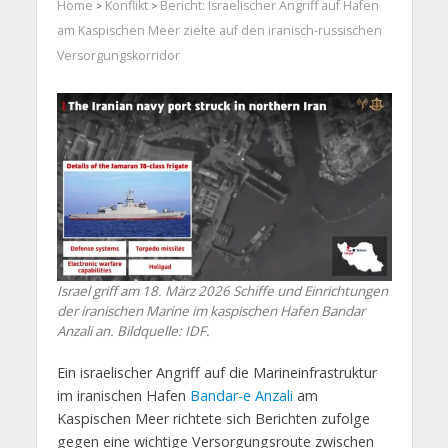
Home
Konflikt
Bericht: Israelischer Angriff auf Hafen
>
>
am Kaspischen Meer zielte auf den iranisch-russischen
Versorgungskorridor
Israel griff am 18. März 2026 Schiffe und Einrichtungen
der iranischen Marine im kaspischen Hafen Bandar
Anzali an. Bildquelle: IDF.
Ein israelischer Angriff auf die Marineinfrastruktur
im iranischen Hafen
Bandar-e Anzali
am
Kaspischen Meer richtete sich Berichten zufolge
gegen eine wichtige Versorgungsroute zwischen