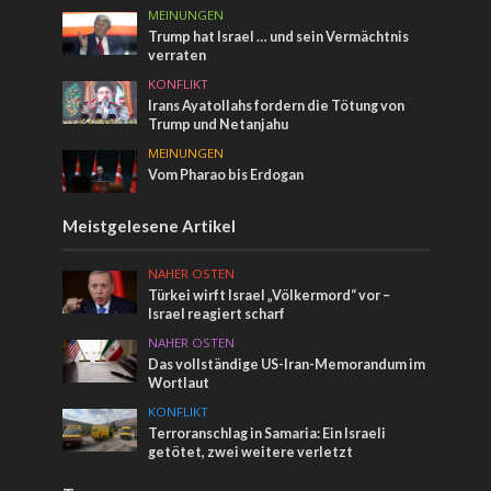
MEINUNGEN
Trump hat Israel … und sein Vermächtnis
verraten
KONFLIKT
Irans Ayatollahs fordern die Tötung von
Trump und Netanjahu
MEINUNGEN
Vom Pharao bis Erdogan
Meistgelesene Artikel
NAHER OSTEN
Türkei wirft Israel „Völkermord“ vor –
Israel reagiert scharf
NAHER OSTEN
Das vollständige US-Iran-Memorandum im
Wortlaut
KONFLIKT
Terroranschlag in Samaria: Ein Israeli
getötet, zwei weitere verletzt