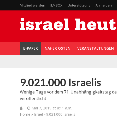
Mitglied werden
JLMBOX
Unterstützung
Anmelden
E-PAPER
NAHER OSTEN
VERANSTALTUNGEN
9.021.000 Israelis
Wenige Tage vor dem 71. Unabhängigkeitstag des S
veröffentlicht
Mai 7, 2019 at 8:11 a.m.
Home
Israel
9.021.000 Israelis
>
>