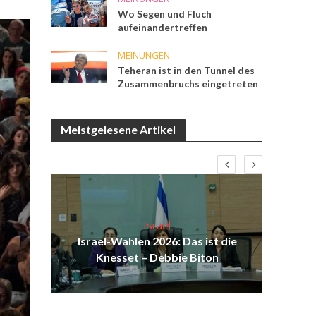
Wo Segen und Fluch
aufeinandertreffen
MEINUNGEN
Teheran ist in den Tunnel des
Zusammenbruchs eingetreten
Meistgelesene Artikel
Israel
ist
Israel-Wahlen 2026: Das ist die
Isr
ul
Knesset – Debbie Biton
d