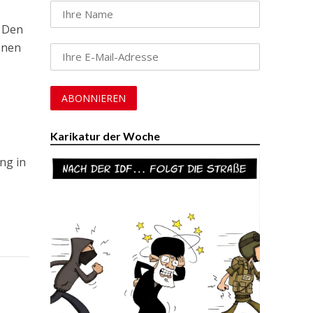
. Den
onen
Karikatur der Woche
ng in