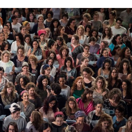
Israel
Israel
 Wahlen 2026: Das ist
Israelische Wahlen 2026: Das 
t – Vladimir Beliak
die Knesset – Moshe Abutb