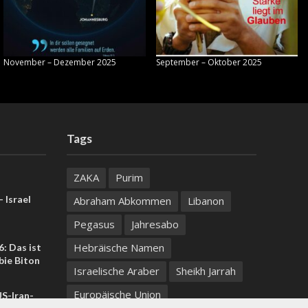
November – Dezember 2025
September – Oktober 2025
Tags
ZAKA
Purim
 Israel
Abraham Abkommen
Libanon
Pegasus
Jahresabo
Hebräische Namen
: Das ist
bie Biton
Israelische Araber
Sheikh Jarrah
Europäische Union
US-Iran-