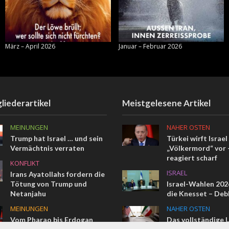
März – April 2026
Januar – Februar 2026
liederartikel
Meistgelesene Artikel
MEINUNGEN
NAHER OSTEN
Trump hat Israel … und sein
Türkei wirft Israel
Vermächtnis verraten
„Völkermord“ vor –
reagiert scharf
KONFLIKT
ISRAEL
Irans Ayatollahs fordern die
Tötung von Trump und
Israel-Wahlen 2026
Netanjahu
die Knesset – Deb
MEINUNGEN
NAHER OSTEN
Vom Pharao bis Erdogan
Das vollständige 