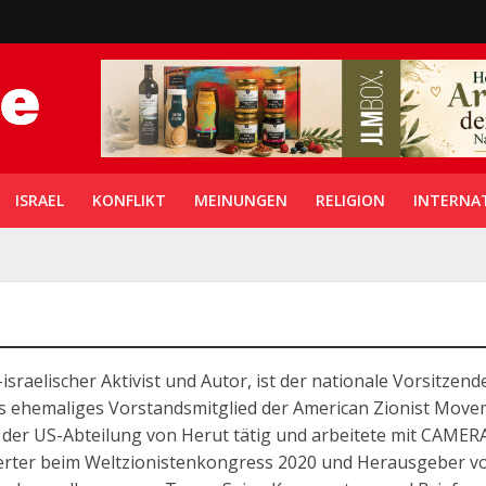
ISRAEL
KONFLIKT
MEINUNGEN
RELIGION
INTERNA
israelischer Aktivist und Autor, ist der nationale Vorsitzend
 Als ehemaliges Vorstandsmitglied der American Zionist Mov
r der US-Abteilung von Herut tätig und arbeitete mit CAMERA
erter beim Weltzionistenkongress 2020 und Herausgeber v