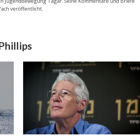
schen Jugendbewegung Tagar. Seine Kommentare und Briefe
ach veröffentlicht.
hillips
Israel
Israel
 Wahlen 2026: Das ist
Israelische Wahlen 2026: Das 
t – Vladimir Beliak
die Knesset – Moshe Abutb