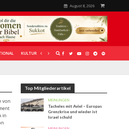
August 8, 2026
TIONAL
KULTUR
UNTERSTÜTZUNG
Top Mitgliederartikel
MEINUNGEN
e von
Tacheles mit Aviel – Europas
ement
Grenzkrise und wieder ist
 in
Israel schuld
on
MEINUNGEN