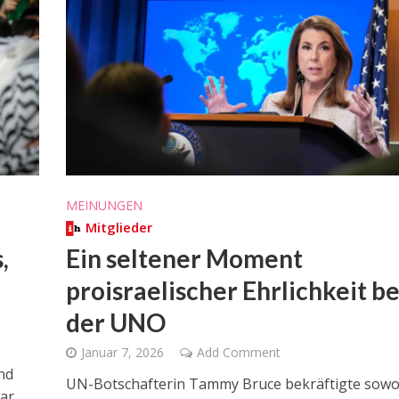
MEINUNGEN
Mitglieder
,
Ein seltener Moment
proisraelischer Ehrlichkeit be
der UNO
Januar 7, 2026
Add Comment
nd
UN-Botschafterin Tammy Bruce bekräftigte sowo
ar