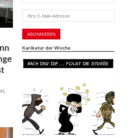
ann
Karikatur der Woche
nge
st
en,