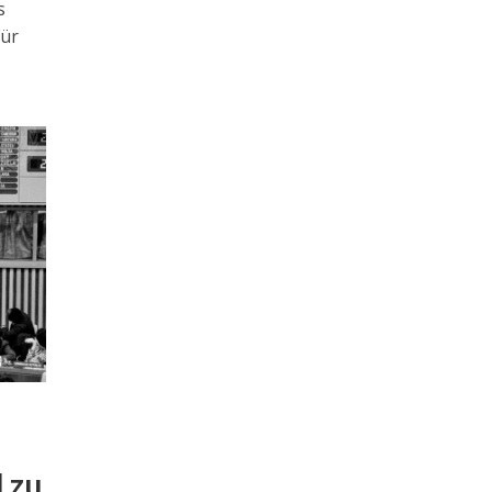
s
für
 zu