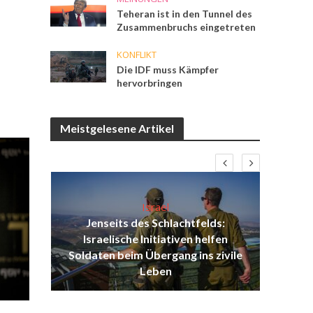
Teheran ist in den Tunnel des
Zusammenbruchs eingetreten
KONFLIKT
Die IDF muss Kämpfer
hervorbringen
Meistgelesene Artikel
Israel
Jenseits des Schlachtfelds:
ist
Israelische Initiativen helfen
Isr
ul
Soldaten beim Übergang ins zivile
d
Leben