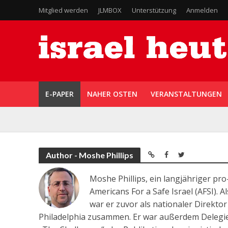
Mitglied werden
JLMBOX
Unterstützung
Anmelden
E-PAPER
NAHER OSTEN
VERANSTALTUNGEN
Author - Moshe Phillips
Moshe Phillips, ein langjähriger pro-
Americans For a Safe Israel (AFSI).
war er zuvor als nationaler Direkto
Philadelphia zusammen. Er war außerdem Delegi