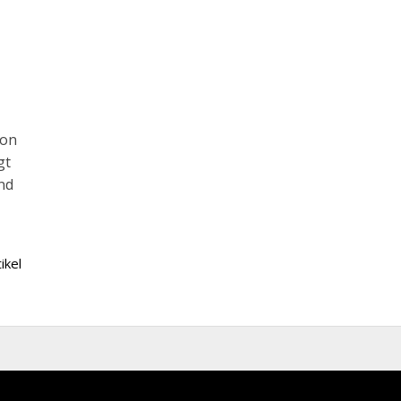
von
gt
nd
ikel