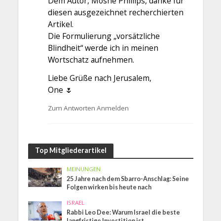
Dem Autor, Moshe Phillips, danke für
diesen ausgezeichnet recherchierten
Artikel.
Die Formulierung „vorsätzliche
Blindheit“ werde ich in meinen
Wortschatz aufnehmen.
Liebe Grüße nach Jerusalem,
One 🌷
Zum Antworten Anmelden
Top Mitgliederartikel
MEINUNGEN
25 Jahre nach dem Sbarro-Anschlag: Seine
Folgen wirken bis heute nach
ISRAEL
Rabbi Leo Dee: Warum Israel die beste
langfristige Investition ist