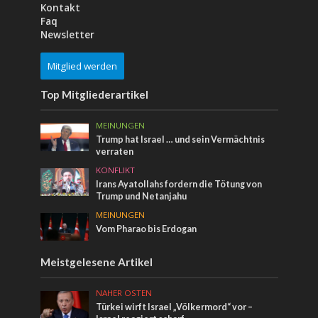
Kontakt
Faq
Newsletter
Mitglied werden
Top Mitgliederartikel
MEINUNGEN
Trump hat Israel … und sein Vermächtnis
verraten
KONFLIKT
Irans Ayatollahs fordern die Tötung von
Trump und Netanjahu
MEINUNGEN
Vom Pharao bis Erdogan
Meistgelesene Artikel
NAHER OSTEN
Türkei wirft Israel „Völkermord“ vor –