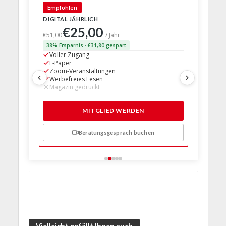
🇩🇪 Deut
Empfohlen
DIGITAL JÄHRLICH
PRINT + D
€25,00
€63,
€51,00
/ Jahr
38% Ersparnis · €31,80 gespart
24% Erspar
Voller Zugang
Voller Z
E-Paper
E-Paper
Zoom-Veranstaltungen
Zoom-Ve
Werbefreies Lesen
Werbefre
Magazin gedruckt
Magazin 
1 Probem
MITGLIED WERDEN
Beratungsgespräch buchen
n