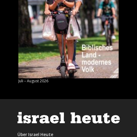
Juli – August 2026
Mai – J
Über Israel Heute