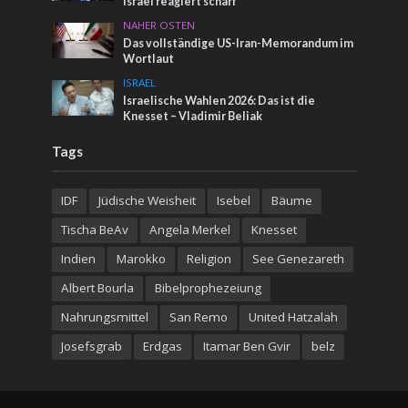
Israel reagiert scharf
NAHER OSTEN
Das vollständige US-Iran-Memorandum im
Wortlaut
ISRAEL
Israelische Wahlen 2026: Das ist die
Knesset – Vladimir Beliak
Tags
IDF
Jüdische Weisheit
Isebel
Bäume
Tischa BeAv
Angela Merkel
Knesset
Indien
Marokko
Religion
See Genezareth
Albert Bourla
Bibelprophezeiung
Nahrungsmittel
San Remo
United Hatzalah
Josefsgrab
Erdgas
Itamar Ben Gvir
belz