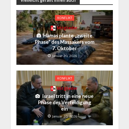
Vielleicht gefällt Ihnen auch
KONFLIKT
Mitglieder
Hamas plante „zweite
Phase“ des Massakers vom
7. Oktober
Januar 20, 2026
KONFLIKT
Mitglieder
Israel tritt in eine neue
Phase der Verteidigung
ein
Januar 20, 2026