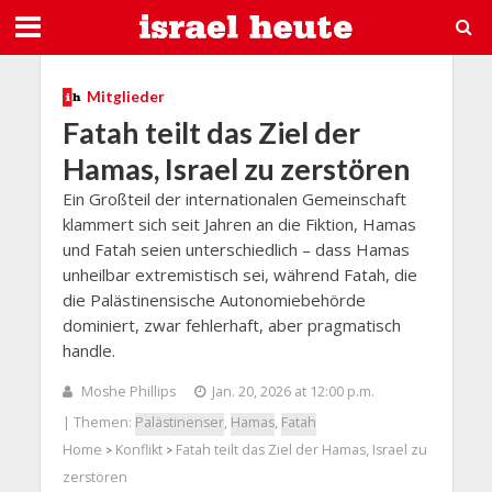
Mitglieder
Fatah teilt das Ziel der
Hamas, Israel zu zerstören
Ein Großteil der internationalen Gemeinschaft
klammert sich seit Jahren an die Fiktion, Hamas
und Fatah seien unterschiedlich – dass Hamas
unheilbar extremistisch sei, während Fatah, die
die Palästinensische Autonomiebehörde
dominiert, zwar fehlerhaft, aber pragmatisch
handle.
Moshe Phillips
Jan. 20, 2026 at 12:00 p.m.
| Themen:
Palästinenser
,
Hamas
,
Fatah
Home
Konflikt
Fatah teilt das Ziel der Hamas, Israel zu
>
>
zerstören