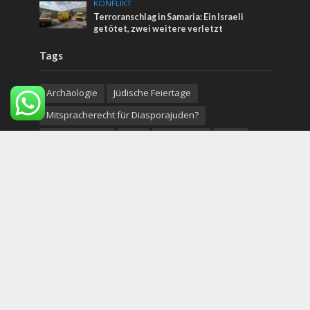
KONFLIKT
Terroranschlag in Samaria: Ein Israeli
getötet, zwei weitere verletzt
Tags
Archäologie
Jüdische Feiertage
Mitspracherecht für Diasporajuden?
Jerusalem Tag
Jona
Tourismus
Bibel
Thanksgiving
ISIS
Jemen
Russland
Träume
Save a Child's Heart
Missionare
Samariter
Hightech
Demokratie in Israel
judäa
elia
Kinderarmut
Copyright © 2026. Created by
Nouvello Studio