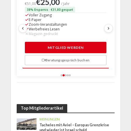
€25,00
€63,
€51,00
/ Jahr
38% Ersparnis · €31,80 gespart
24% Erspar
Voller Zugang
Voller Z
E-Paper
E-Paper
Zoom-Veranstaltungen
Zoom-Ve
Werbefreies Lesen
Werbefre
Magazin gedruckt
Magazin 
1 Probem
MITGLIED WERDEN
Beratungsgespräch buchen
n
Top Mitgliederartikel
MEINUNGEN
Tacheles mit Aviel – Europas Grenzkrise
und wieder ist Israel schuld