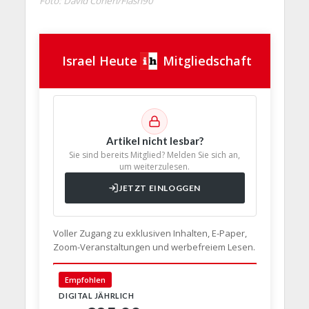
Foto: David Cohen/Flash90
Israel Heute
Mitgliedschaft
Artikel nicht lesbar?
Sie sind bereits Mitglied? Melden Sie sich an,
um weiterzulesen.
JETZT EINLOGGEN
Voller Zugang zu exklusiven Inhalten, E-Paper,
Zoom-Veranstaltungen und werbefreiem Lesen.
🇩🇪 Deut
Empfohlen
DIGITAL JÄHRLICH
PRINT + D