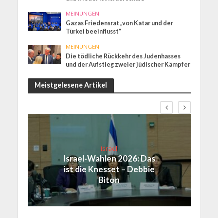
MEINUNGEN
Gazas Friedensrat „von Katar und der
Türkei beeinflusst“
MEINUNGEN
Die tödliche Rückkehr des Judenhasses
und der Aufstieg zweier jüdischer Kämpfer
Meistgelesene Artikel
Israel
Israel-Wahlen 2026: Das
ist die Knesset – Debbie
Biton