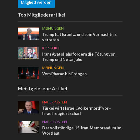
Mitglied werden
Top Mitgliederartikel
MEINUNGEN
Trump hat Israel … und sein Vermächtnis
verraten
KONFLIKT
Irans Ayatollahs fordern die Tötung von
Trump und Netanjahu
MEINUNGEN
Vom Pharao bis Erdogan
Meistgelesene Artikel
NAHER OSTEN
Türkei wirft Israel „Völkermord“ vor –
Israel reagiert scharf
NAHER OSTEN
Das vollständige US-Iran-Memorandum im
Wortlaut