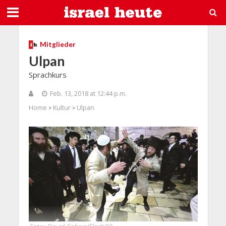
Mitglieder
Ulpan
Sprachkurs
Feb. 13, 2018 at 12:44 p.m.
Home
Kultur
Ulpan
>
>