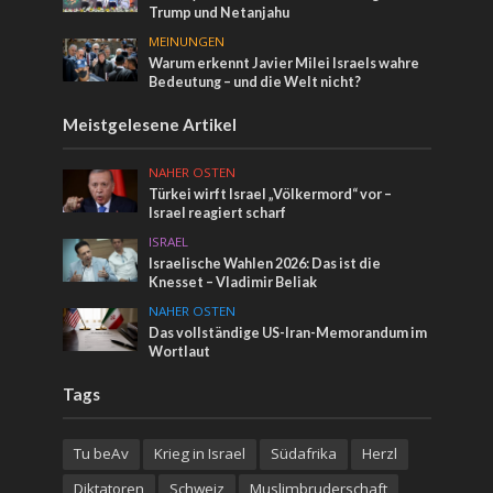
Trump und Netanjahu
MEINUNGEN
Warum erkennt Javier Milei Israels wahre
Bedeutung – und die Welt nicht?
Meistgelesene Artikel
NAHER OSTEN
Türkei wirft Israel „Völkermord“ vor –
Israel reagiert scharf
ISRAEL
Israelische Wahlen 2026: Das ist die
Knesset – Vladimir Beliak
NAHER OSTEN
Das vollständige US-Iran-Memorandum im
Wortlaut
Tags
Tu beAv
Krieg in Israel
Südafrika
Herzl
Diktatoren
Schweiz
Muslimbruderschaft