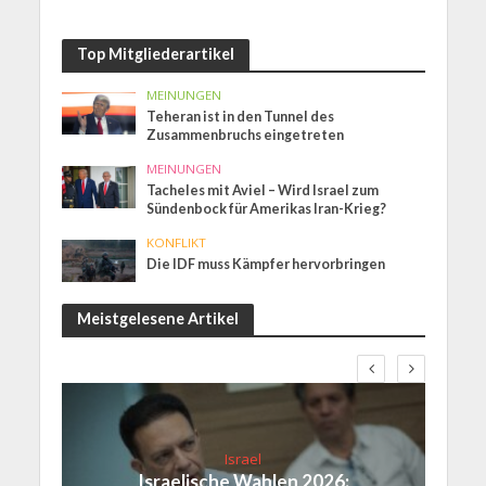
Top Mitgliederartikel
MEINUNGEN
Teheran ist in den Tunnel des
Zusammenbruchs eingetreten
MEINUNGEN
Tacheles mit Aviel – Wird Israel zum
Sündenbock für Amerikas Iran-Krieg?
KONFLIKT
Die IDF muss Kämpfer hervorbringen
Meistgelesene Artikel
Israel
Israelische Wahlen 2026: