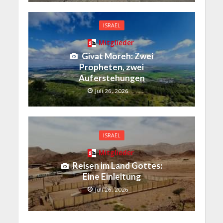
ISRAEL
Mitglieder
Givat Moreh: Zwei
Propheten, zwei
Auferstehungen
Juli 26, 2026
ISRAEL
Mitglieder
Reisen im Land Gottes:
Eine Einleitung
Juli 26, 2026