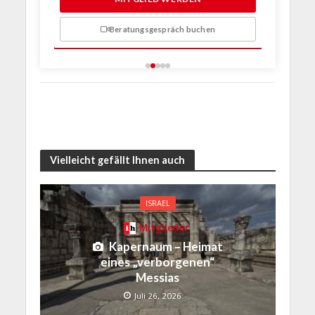
Beratungsgespräch buchen
n
Vielleicht gefällt Ihnen auch
ISRAEL
Mitglieder
Kapernaum – Heimat
eines „verborgenen“
Messias
Juli 26, 2026