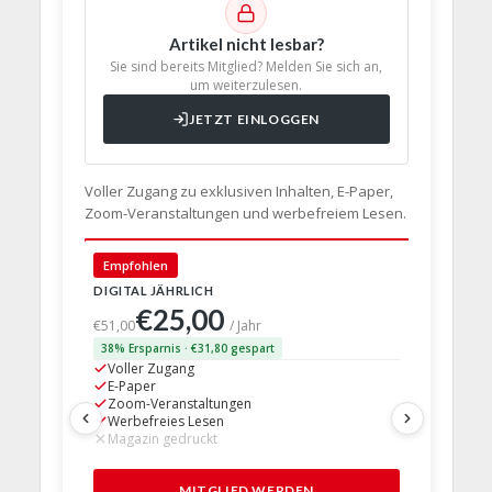
Artikel nicht lesbar?
Sie sind bereits Mitglied? Melden Sie sich an,
um weiterzulesen.
JETZT EINLOGGEN
Voller Zugang zu exklusiven Inhalten, E-Paper,
Zoom-Veranstaltungen und werbefreiem Lesen.
🇩🇪 Deut
Empfohlen
DIGITAL JÄHRLICH
PRINT + D
€25,00
€63,
€51,00
/ Jahr
38% Ersparnis · €31,80 gespart
24% Erspar
Voller Zugang
Voller Z
E-Paper
E-Paper
Zoom-Veranstaltungen
Zoom-Ve
Werbefreies Lesen
Werbefre
Magazin gedruckt
Magazin 
1 Probem
MITGLIED WERDEN