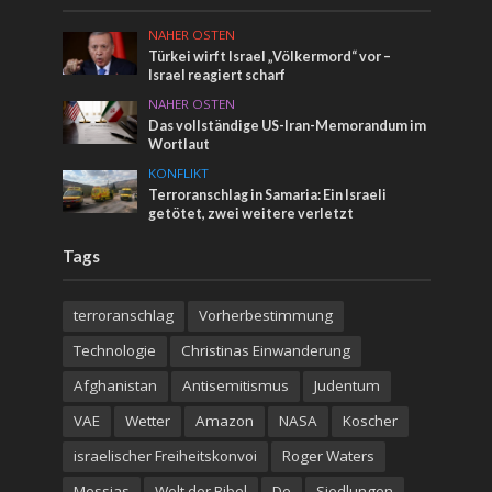
NAHER OSTEN
Türkei wirft Israel „Völkermord“ vor –
Israel reagiert scharf
NAHER OSTEN
Das vollständige US-Iran-Memorandum im
Wortlaut
KONFLIKT
Terroranschlag in Samaria: Ein Israeli
getötet, zwei weitere verletzt
Tags
terroranschlag
Vorherbestimmung
Technologie
Christinas Einwanderung
Afghanistan
Antisemitismus
Judentum
VAE
Wetter
Amazon
NASA
Koscher
israelischer Freiheitskonvoi
Roger Waters
Messias
Welt der Bibel
De
Siedlungen