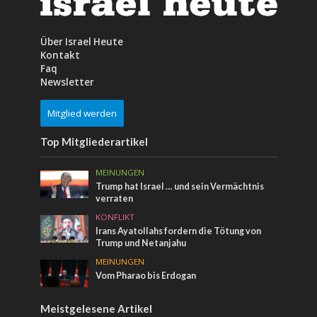
Über Israel Heute
Kontakt
Faq
Newsletter
Mitglied werden
Top Mitgliederartikel
MEINUNGEN
Trump hat Israel … und sein Vermächtnis
verraten
KONFLIKT
Irans Ayatollahs fordern die Tötung von
Trump und Netanjahu
MEINUNGEN
Vom Pharao bis Erdogan
Meistgelesene Artikel