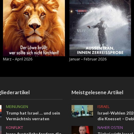
März – April 2026
Januar – Februar 2026
liederartikel
Meistgelesene Artikel
MEINUNGEN
ISRAEL
Trump hat Israel … und sein
Israel-Wahlen 2026
Vermächtnis verraten
die Knesset – Deb
KONFLIKT
NAHER OSTEN
Irans Ayatollahs fordern die
Türkei wirft Israel