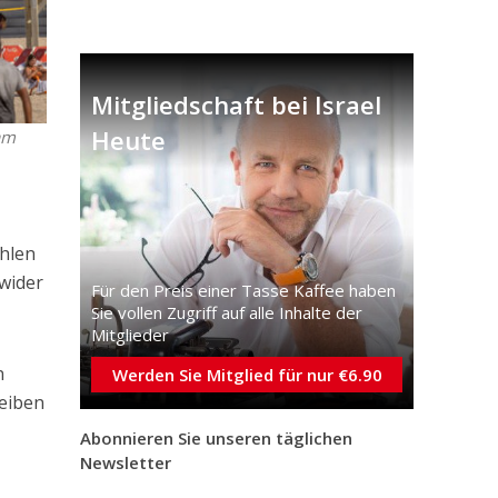
Mitgliedschaft bei Israel
Heute
am
ahlen
 wider
Für den Preis einer Tasse Kaffee haben
Sie vollen Zugriff auf alle Inhalte der
Mitglieder
n
Werden Sie Mitglied für nur €6.90
leiben
Abonnieren Sie unseren täglichen
Newsletter