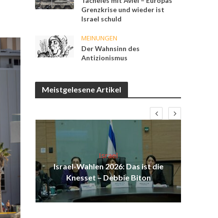
Tacheles mit Aviel – Europas
Grenzkrise und wieder ist
Israel schuld
MEINUNGEN
Der Wahnsinn des
Antizionismus
Meistgelesene Artikel
Israel
Israel-Wahlen 2026: Das ist die
H
Knesset – Debbie Biton