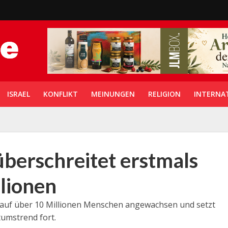
ISRAEL
KONFLIKT
MEINUNGEN
RELIGION
INTERNA
überschreitet erstmals
lionen
s auf über 10 Millionen Menschen angewachsen und setzt
umstrend fort.