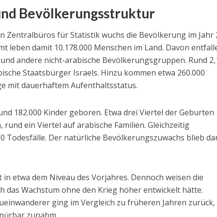
und Bevölkerungsstruktur
n Zentralbüros für Statistik wuchs die Bevölkerung im Jahr
mt leben damit 10.178.000 Menschen im Land. Davon entfall
n und andere nicht-arabische Bevölkerungsgruppen. Rund 2,
bische Staatsbürger Israels. Hinzu kommen etwa 260.000
e mit dauerhaftem Aufenthaltsstatus.
und 182.000 Kinder geboren. Etwa drei Viertel der Geburten
, rund ein Viertel auf arabische Familien. Gleichzeitig
00 Todesfälle. Der natürliche Bevölkerungszuwachs blieb da
 in etwa dem Niveau des Vorjahres. Dennoch weisen die
sich das Wachstum ohne den Krieg höher entwickelt hätte.
ueinwanderer ging im Vergleich zu früheren Jahren zurück,
pürbar zunahm.