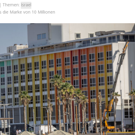
| Themen:
Israel
s die Marke von 10 Millionen
Konflikt
Meinungen
CEF-Daten stellen
Eine Alternative zur Zwei-
würfe gegen Israel
Staaten-Lösung
infrage