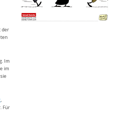
t der
bten
g. Im
re im
sie
g
,
. Für