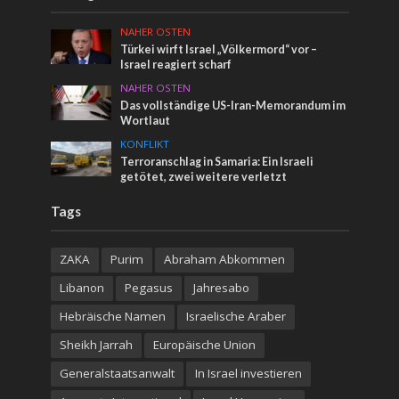
NAHER OSTEN
Türkei wirft Israel „Völkermord“ vor –
Israel reagiert scharf
NAHER OSTEN
Das vollständige US-Iran-Memorandum im
Wortlaut
KONFLIKT
Terroranschlag in Samaria: Ein Israeli
getötet, zwei weitere verletzt
Tags
ZAKA
Purim
Abraham Abkommen
Libanon
Pegasus
Jahresabo
Hebräische Namen
Israelische Araber
Sheikh Jarrah
Europäische Union
Generalstaatsanwalt
In Israel investieren