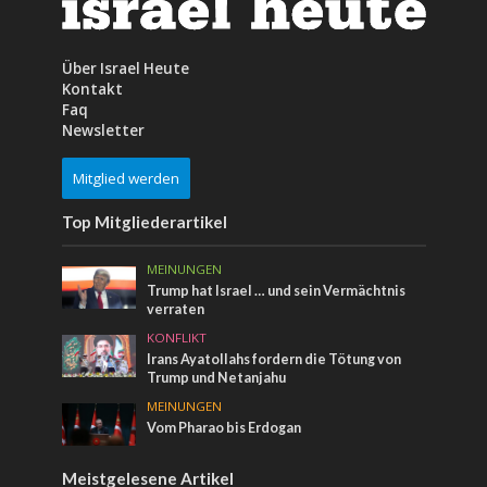
Über Israel Heute
Kontakt
Faq
Newsletter
Mitglied werden
Top Mitgliederartikel
MEINUNGEN
Trump hat Israel … und sein Vermächtnis
verraten
KONFLIKT
Irans Ayatollahs fordern die Tötung von
Trump und Netanjahu
MEINUNGEN
Vom Pharao bis Erdogan
Meistgelesene Artikel