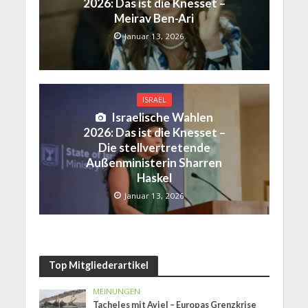
2026: Das ist die Knesset –
Meirav Ben-Ari
Januar 13, 2026
ISRAEL
Israelische Wahlen
2026: Das ist die Knesset –
Die stellvertretende
Außenministerin Sharren
Haskel
Januar 13, 2026
Top Mitgliederartikel
MEINUNGEN
Tacheles mit Aviel – Europas Grenzkrise