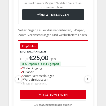
Sie sind bereits Mitglied? Melden Sie sich an,
um weiterzulesen.
JETZT EINLOGGEN
Voller Zugang zu exklusiven Inhalten, E-Paper,
Zoom-Veranstaltungen und werbefreiem Lesen.
🇩🇪 Deut
Empfohlen
DIGITAL JÄHRLICH
PRINT + D
€25,00
€63,
€51,00
/ Jahr
38% Ersparnis · €31,80 gespart
24% Erspar
Voller Zugang
Voller Z
E-Paper
E-Paper
Zoom-Veranstaltungen
Zoom-Ve
Werbefreies Lesen
Werbefre
Magazin gedruckt
Magazin 
1 Probem
MITGLIED WERDEN
Beratungsgespräch buchen
n