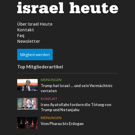
Über Israel Heute
Kontakt
Faq
Newsletter
Mitglied werden
Top Mitgliederartikel
MEINUNGEN
Trump hat Israel … und sein Vermächtnis
verraten
KONFLIKT
Irans Ayatollahs fordern die Tötung von
Trump und Netanjahu
MEINUNGEN
Vom Pharao bis Erdogan