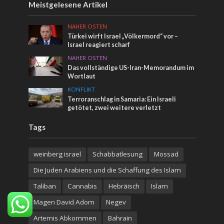
Meistgelesene Artikel
NAHER OSTEN
Türkei wirft Israel „Völkermord“ vor –
Israel reagiert scharf
NAHER OSTEN
Das vollständige US-Iran-Memorandum im
Wortlaut
KONFLIKT
Terroranschlag in Samaria: Ein Israeli
getötet, zwei weitere verletzt
Tags
weinberg israel
Schabbatlesung
Mossad
Die Juden Arabiens und die Schaffung des Islam
Taliban
Cannabis
Hebräisch
Islam
Magen David Adom
Negev
Artemis Abkommen
Bahrain