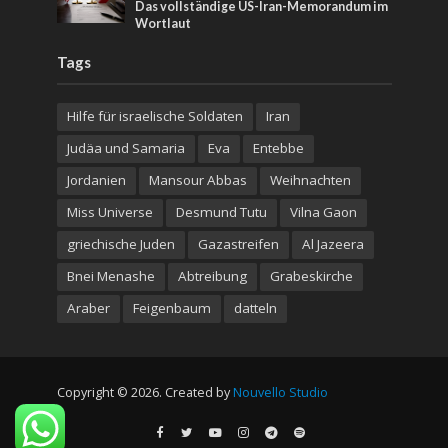
Das vollständige US-Iran-Memorandum im
Wortlaut
Tags
Hilfe für israelische Soldaten
Iran
Judäa und Samaria
Eva
Entebbe
Jordanien
Mansour Abbas
Weihnachten
Miss Universe
Desmund Tutu
Vilna Gaon
griechische Juden
Gazastreifen
Al Jazeera
Bnei Menashe
Abtreibung
Grabeskirche
Araber
Feigenbaum
datteln
Copyright © 2026. Created by
Nouvello Studio