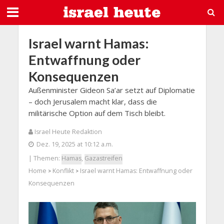
Israel warnt Hamas:
Entwaffnung oder
Konsequenzen
Außenminister Gideon Sa’ar setzt auf Diplomatie
– doch Jerusalem macht klar, dass die
militärische Option auf dem Tisch bleibt.
Israel Heute Redaktion
Dez. 19, 2025 at 10:12 a.m.
| Themen:
Hamas
,
Gazastreifen
Home
Konflikt
Israel warnt Hamas: Entwaffnung oder
>
>
Konsequenzen