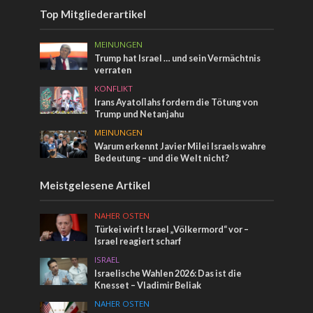
Top Mitgliederartikel
MEINUNGEN
Trump hat Israel … und sein Vermächtnis
verraten
KONFLIKT
Irans Ayatollahs fordern die Tötung von
Trump und Netanjahu
MEINUNGEN
Warum erkennt Javier Milei Israels wahre
Bedeutung – und die Welt nicht?
Meistgelesene Artikel
NAHER OSTEN
Türkei wirft Israel „Völkermord“ vor –
Israel reagiert scharf
ISRAEL
Israelische Wahlen 2026: Das ist die
Knesset – Vladimir Beliak
NAHER OSTEN