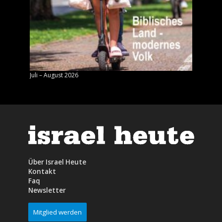
Juli – August 2026
Mai – J
Über Israel Heute
Kontakt
Faq
Newsletter
Mitglied werden