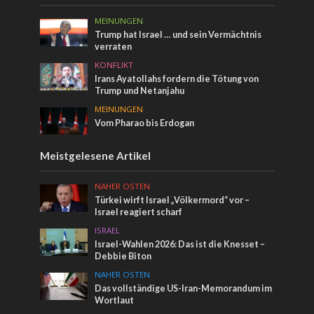
MEINUNGEN
Trump hat Israel … und sein Vermächtnis
verraten
KONFLIKT
Irans Ayatollahs fordern die Tötung von
Trump und Netanjahu
MEINUNGEN
Vom Pharao bis Erdogan
Meistgelesene Artikel
NAHER OSTEN
Türkei wirft Israel „Völkermord“ vor –
Israel reagiert scharf
ISRAEL
Israel-Wahlen 2026: Das ist die Knesset –
Debbie Biton
NAHER OSTEN
Das vollständige US-Iran-Memorandum im
Wortlaut