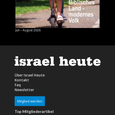
Juli – August 2026
Mai – J
Über Israel Heute
Kontakt
Faq
Newsletter
Mitglied werden
Top Mitgliederartikel