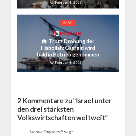
Februar 4, 2026
ISRAEL
Mitglieder
Trotz Drohung der
Hisbollah: Gasfeld wird
bald in Betrieb genommen
Februar 4, 2026
2 Kommentare zu “Israel unter
den drei stärksten
Volkswirtschaften weltweit”
Marina Engelhardt
sagt: