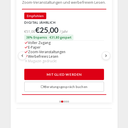
Zoom-Veranstaltungen und werbefreiem Lesen.
🇩🇪 Deut
Empfohlen
DIGITAL JÄHRLICH
PRINT + D
€25,00
€63,
€51,00
/ Jahr
38% Ersparnis · €31,80 gespart
24% Erspar
Voller Zugang
Voller Z
E-Paper
E-Paper
Zoom-Veranstaltungen
Zoom-Ve
Werbefreies Lesen
Werbefre
Magazin gedruckt
Magazin 
1 Probem
MITGLIED WERDEN
Beratungsgespräch buchen
n