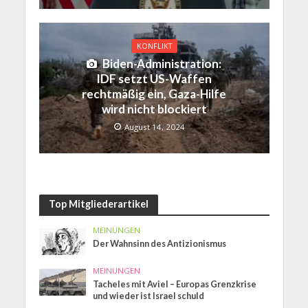
KONFLIKT
Biden-Administration:
IDF setzt US-Waffen
rechtmäßig ein, Gaza-Hilfe
wird nicht blockiert
August 14, 2024
Top Mitgliederartikel
MEINUNGEN
Der Wahnsinn des Antizionismus
MEINUNGEN
Tacheles mit Aviel – Europas Grenzkrise
und wieder ist Israel schuld