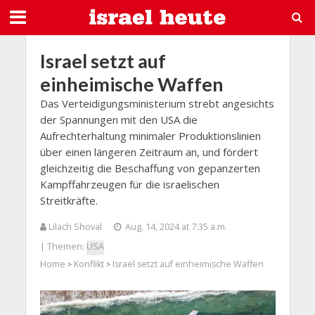
Israel setzt auf
einheimische Waffen
Das Verteidigungsministerium strebt angesichts
der Spannungen mit den USA die
Aufrechterhaltung minimaler Produktionslinien
über einen längeren Zeitraum an, und fördert
gleichzeitig die Beschaffung von gepanzerten
Kampffahrzeugen für die israelischen
Streitkräfte.
Lilach Shoval
Aug. 14, 2024 at 7:35 a.m.
| Themen:
USA
Home
Konflikt
Israel setzt auf einheimische Waffen
>
>