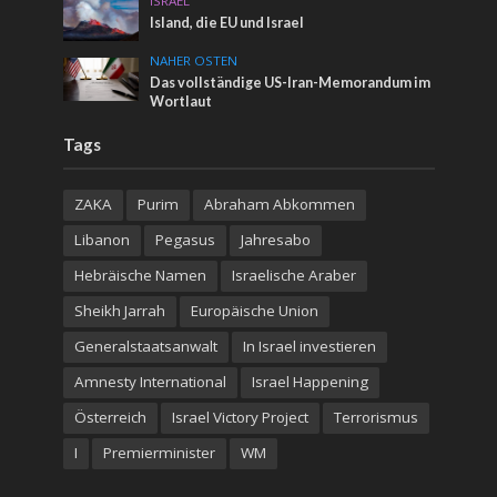
ISRAEL
Island, die EU und Israel
NAHER OSTEN
Das vollständige US-Iran-Memorandum im
Wortlaut
Tags
ZAKA
Purim
Abraham Abkommen
Libanon
Pegasus
Jahresabo
Hebräische Namen
Israelische Araber
Sheikh Jarrah
Europäische Union
Generalstaatsanwalt
In Israel investieren
Amnesty International
Israel Happening
Österreich
Israel Victory Project
Terrorismus
I
Premierminister
WM