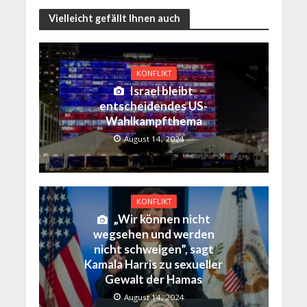
Vielleicht gefällt Ihnen auch
KONFLIKT
Israel bleibt
entscheidendes US-
Wahlkampfthema
August 14, 2024
KONFLIKT
„Wir können nicht
wegsehen und werden
nicht schweigen”, sagt
Kamala Harris zu sexueller
Gewalt der Hamas
August 14, 2024