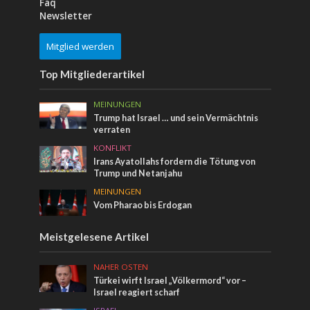
Faq
Newsletter
Mitglied werden
Top Mitgliederartikel
MEINUNGEN
Trump hat Israel … und sein Vermächtnis
verraten
KONFLIKT
Irans Ayatollahs fordern die Tötung von
Trump und Netanjahu
MEINUNGEN
Vom Pharao bis Erdogan
Meistgelesene Artikel
NAHER OSTEN
Türkei wirft Israel „Völkermord“ vor –
Israel reagiert scharf