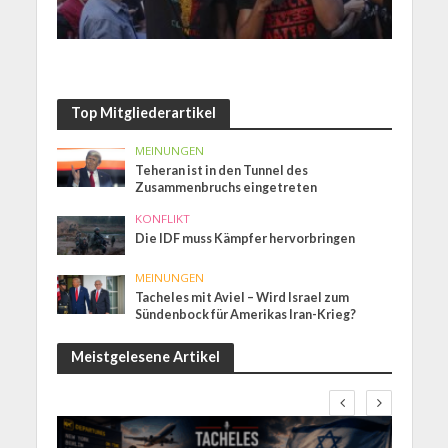
Top Mitgliederartikel
MEINUNGEN
Teheran ist in den Tunnel des
Zusammenbruchs eingetreten
KONFLIKT
Die IDF muss Kämpfer hervorbringen
MEINUNGEN
Tacheles mit Aviel – Wird Israel zum
Sündenbock für Amerikas Iran-Krieg?
Meistgelesene Artikel