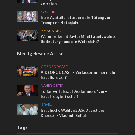
verraten
KONFLIKT
Irans Ayatollahs fordern die Tötung von
Trump und Netanjahu
MEINUNGEN
Warum erkennt Javier Milei Israels wahre
Bedeutung – und die Welt nicht?
Meistgelesene Artikel
VIDEOPODCAST
VIDEOPODCAST – Verlassen immer mehr
Israelis Israel?
NAHER OSTEN
Türkei wirft Israel „Völkermord“ vor –
Israel reagiert scharf
ISRAEL
Israelische Wahlen 2026: Das ist die
Knesset – Vladimir Beliak
Tags