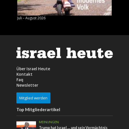
Juli – August 2026
Mai – J
Über Israel Heute
Kontakt
Faq
Newsletter
Mitglied werden
Top Mitgliederartikel
MEINUNGEN
Trump hat Israel … und sein Vermächtnis