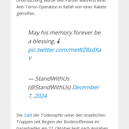
Untersuchung wurde sein Panzer während einer
Anti-Terror-Operation in Rafah von einer Rakete
getroffen.
May his memory forever be
a blessing. 🕯️
pic.twitter.com/meWZ8sdXa
Y
— StandWithUs
(@StandWithUs)
December
7, 2024
Die
Zahl
der Todesopfer unter den israelischen
Truppen seit Beginn der Bodenoffensive im
Gazastreifen am 27. Oktober liegt nach Angaben