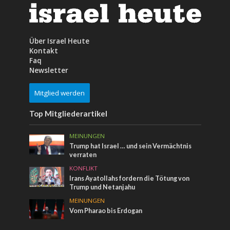
Über Israel Heute
Kontakt
Faq
Newsletter
Mitglied werden
Top Mitgliederartikel
MEINUNGEN
Trump hat Israel … und sein Vermächtnis
verraten
KONFLIKT
Irans Ayatollahs fordern die Tötung von
Trump und Netanjahu
MEINUNGEN
Vom Pharao bis Erdogan