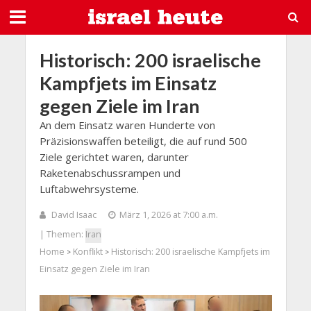
Historisch: 200 israelische
Kampfjets im Einsatz
gegen Ziele im Iran
An dem Einsatz waren Hunderte von
Präzisionswaffen beteiligt, die auf rund 500
Ziele gerichtet waren, darunter
Raketenabschussrampen und
Luftabwehrsysteme.
David Isaac
März 1, 2026 at 7:00 a.m.
| Themen:
Iran
Home
Konflikt
Historisch: 200 israelische Kampfjets im
>
>
Einsatz gegen Ziele im Iran