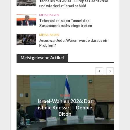
Tacheles mit Aviel – Europas Grenzkrise
und wieder ist Israel schuld
MEINUNGEN
Teheran ist in den Tunnel des
Zusammenbruchs eingetreten
MEINUNGEN
Jesus war Jude. Warum wurde daraus ein
Problem?
Meistgelesene Artikel
Israel
Israel-Wahlen 2026: Das
ist die Knesset – Debbie
Biton