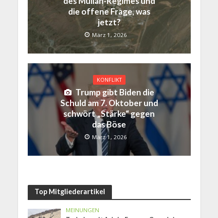
des Mullah-Regimes und
die offene Frage, was
jetzt?
März 1, 2026
KONFLIKT
Trump gibt Biden die
Schuld am 7. Oktober und
schwört „Stärke“ gegen
das Böse
März 1, 2026
Top Mitgliederartikel
MEINUNGEN