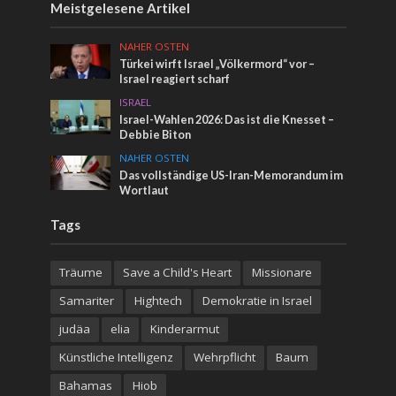
Meistgelesene Artikel
NAHER OSTEN
Türkei wirft Israel „Völkermord“ vor –
Israel reagiert scharf
ISRAEL
Israel-Wahlen 2026: Das ist die Knesset –
Debbie Biton
NAHER OSTEN
Das vollständige US-Iran-Memorandum im
Wortlaut
Tags
Träume
Save a Child's Heart
Missionare
Samariter
Hightech
Demokratie in Israel
judäa
elia
Kinderarmut
Künstliche Intelligenz
Wehrpflicht
Baum
Bahamas
Hiob