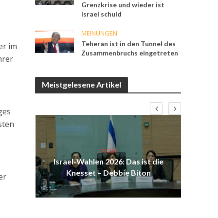
Grenzkrise und wieder ist
Israel schuld
MEINUNGEN
Teheran ist in den Tunnel des
er im
Zusammenbruchs eingetreten
hrer
Meistgelesene Artikel
ges
sten
Israel
ist
Israel-Wahlen 2026: Das ist die
I
ak
Knesset – Debbie Biton
Sol
er