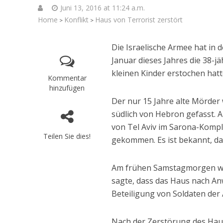
Juni 13, 2016 at 11:24 a.m.
Home
Konflikt
Haus von Terrorist zerstört
>
>
Die Israelische Armee hat in 
Januar dieses Jahres die 38-
kleinen Kinder erstochen hatt
Kommentar
hinzufügen
Der nur 15 Jahre alte Mörder
südlich von Hebron gefasst. 
von Tel Aviv im Sarona-Komple
Teilen Sie dies!
gekommen. Es ist bekannt, das
Jenseits 
Israelisch
Am frühen Samstagmorgen wur
Soldaten bei
sagte, dass das Haus nach An
Beteiligung von Soldaten der
Nach der Zerstörung des Haus