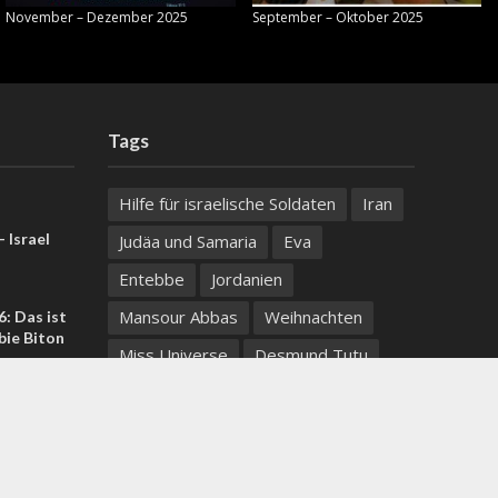
November – Dezember 2025
September – Oktober 2025
Tags
Hilfe für israelische Soldaten
Iran
 Israel
Judäa und Samaria
Eva
Entebbe
Jordanien
Mansour Abbas
Weihnachten
: Das ist
bie Biton
Miss Universe
Desmund Tutu
Vilna Gaon
griechische Juden
chtfelds:
iven helfen
Take your coffee with you wherever you go
Gazastreifen
Al Jazeera
rgang ins
Bnei Menashe
Abtreibung