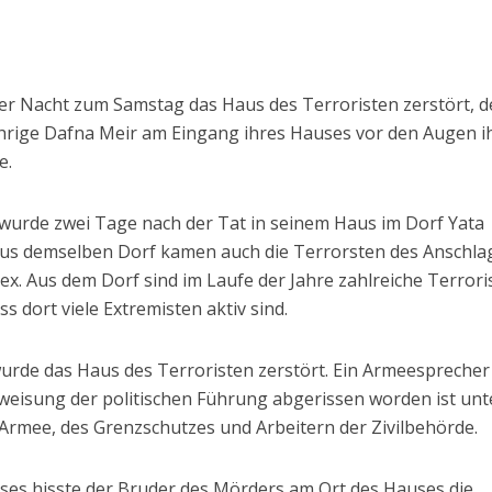
der Nacht zum Samstag das Haus des Terroristen zerstört, d
jährige Dafna Meir am Eingang ihres Hauses vor den Augen i
e.
 wurde zwei Tage nach der Tat in seinem Haus im Dorf Yata
Aus demselben Dorf kamen auch die Terrorsten des Anschla
x. Aus dem Dorf sind im Laufe der Jahre zahlreiche Terrori
s dort viele Extremisten aktiv sind.
Israel
des Schlachtfelds:
Israel
e Initiativen helfen
Israelische Wahlen 2026: Das 
de das Haus des Terroristen zerstört. Ein Armeesprecher
m Übergang ins zivile
die Knesset – Vladimir Beli
weisung der politischen Führung abgerissen worden ist unt
Leben
 Armee, des Grenzschutzes und Arbeitern der Zivilbehörde.
es hisste der Bruder des Mörders am Ort des Hauses die