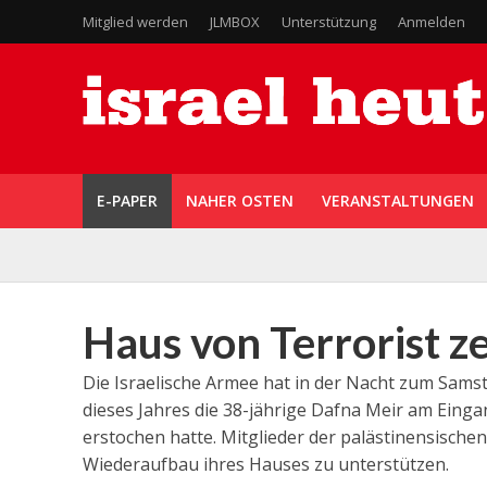
Mitglied werden
JLMBOX
Unterstützung
Anmelden
E-PAPER
NAHER OSTEN
VERANSTALTUNGEN
Haus von Terrorist z
Die Israelische Armee hat in der Nacht zum Samst
dieses Jahres die 38-jährige Dafna Meir am Einga
erstochen hatte. Mitglieder der palästinensisch
Wiederaufbau ihres Hauses zu unterstützen.