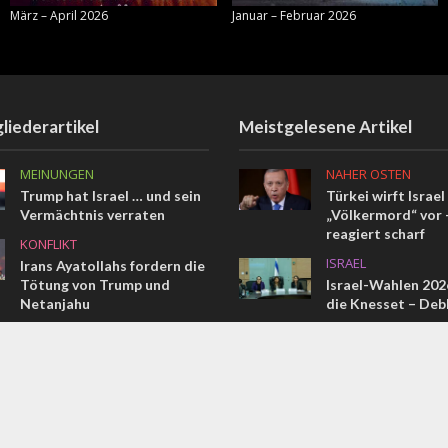
März – April 2026
Januar – Februar 2026
liederartikel
Meistgelesene Artikel
MEINUNGEN
NAHER OSTEN
Trump hat Israel … und sein
Türkei wirft Israel
Vermächtnis verraten
„Völkermord“ vor –
reagiert scharf
KONFLIKT
ISRAEL
Irans Ayatollahs fordern die
Tötung von Trump und
Israel-Wahlen 2026
Netanjahu
die Knesset – Deb
JÜDISCHE WELT
ISRAEL
Gedanken zum Schabbat
Jenseits des Schla
Israelische Initiat
COMMENT
Soldaten beim Übe
zivile Leben