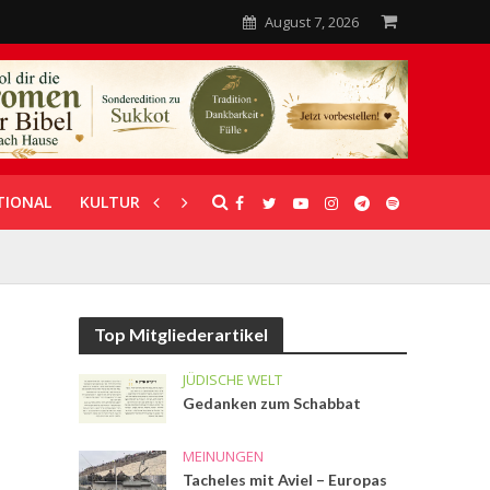
August 7, 2026
TIONAL
KULTUR
UNTERSTÜTZUNG
Top Mitgliederartikel
JÜDISCHE WELT
Gedanken zum Schabbat
MEINUNGEN
Tacheles mit Aviel – Europas