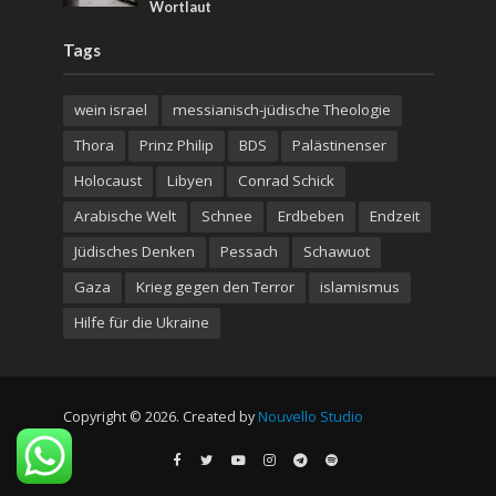
Wortlaut
Tags
wein israel
messianisch-jüdische Theologie
Thora
Prinz Philip
BDS
Palästinenser
Holocaust
Libyen
Conrad Schick
Arabische Welt
Schnee
Erdbeben
Endzeit
Jüdisches Denken
Pessach
Schawuot
Gaza
Krieg gegen den Terror
islamismus
Hilfe für die Ukraine
Copyright © 2026. Created by
Nouvello Studio