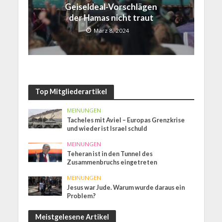
Geiseldeal-Vorschlägen
der Hamas nicht traut
März 8, 2024
Top Mitgliederartikel
MEINUNGEN
Tacheles mit Aviel – Europas Grenzkrise
und wieder ist Israel schuld
MEINUNGEN
Teheran ist in den Tunnel des
Zusammenbruchs eingetreten
MEINUNGEN
Jesus war Jude. Warum wurde daraus ein
Problem?
Meistgelesene Artikel