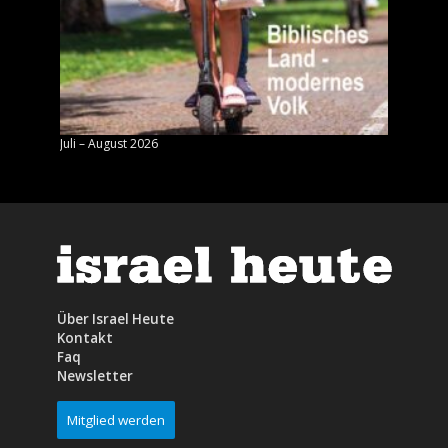
Juli – August 2026
Mai – J
Über Israel Heute
Kontakt
Faq
Newsletter
Mitglied werden