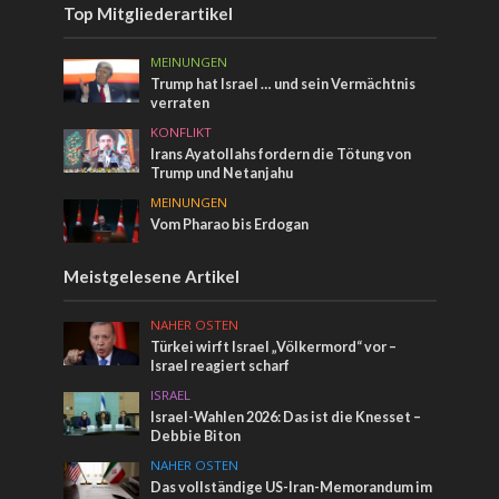
Top Mitgliederartikel
MEINUNGEN
Trump hat Israel … und sein Vermächtnis
verraten
KONFLIKT
Irans Ayatollahs fordern die Tötung von
Trump und Netanjahu
MEINUNGEN
Vom Pharao bis Erdogan
Meistgelesene Artikel
NAHER OSTEN
Türkei wirft Israel „Völkermord“ vor –
Israel reagiert scharf
ISRAEL
Israel-Wahlen 2026: Das ist die Knesset –
Debbie Biton
NAHER OSTEN
Das vollständige US-Iran-Memorandum im