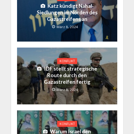
Katz kündigt Nahal-
Siedlungen im Norden des
Gazastreifens an
März 8, 2024
KONFLIKT
IDF stellt strategische
Route durch den
Gazastreifen fertig
März 8, 2024
KONFLIKT
Warum Israel den