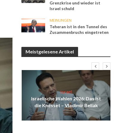
Grenzkrise und wieder ist
Israel schuld
MEINUNGEN
Teheran ist in den Tunnel des
Zusammenbruchs eingetreten
Meistgelesene Artikel
Israel
ist
Israelische Wahlen 2026: Das ist
I
ul
die Knesset – Vladimir Beliak
Sol