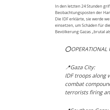
In den letzten 24 Stunden grif
Beobachtungsposten der Hama
Die IDF erklärte, sie werde 
einsetzen, um Schäden für die
Bevölkerung Gazas „brutal al
⭕️OPERATIONAL 
📍Gaza City:
IDF troops along w
combat compounds,
terrorists firing a