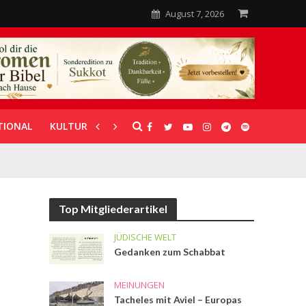
August 7, 2026
TIONAL
KULTUR
UNTERSTÜTZUNG
Top Mitgliederartikel
JÜDISCHE WELT
Gedanken zum Schabbat
MEINUNGEN
Tacheles mit Aviel – Europas