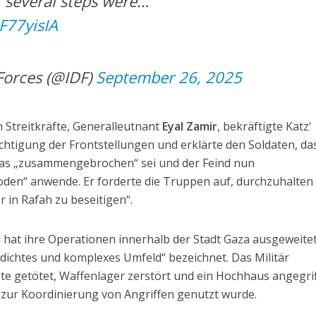
e, several steps were…
RF77yisIA
Forces (@IDF)
September 26, 2025
n Streitkräfte, Generalleutnant
Eyal Zamir
, bekräftigte Katz‘
chtigung der Frontstellungen und erklärte den Soldaten, das
as „zusammengebrochen“ sei und der Feind nun
den“ anwende. Er forderte die Truppen auf, durchzuhalten
r in Rafah zu beseitigen“.
on hat ihre Operationen innerhalb der Stadt Gaza ausgeweite
 „dichtes und komplexes Umfeld“ bezeichnet. Das Militär
te getötet, Waffenlager zerstört und ein Hochhaus angegri
zur Koordinierung von Angriffen genutzt wurde.