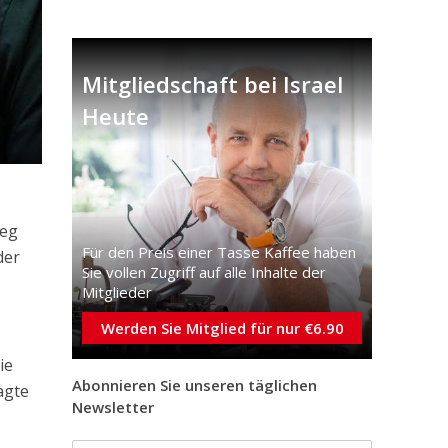
Mitgliedschaft bei Israel
Heute
ieg
Für den Preis einer Tasse Kaffee haben
der
Sie vollen Zugriff auf alle Inhalte der
Mitglieder
Werden Sie Mitglied für nur €6.90
ie
Abonnieren Sie unseren täglichen
agte
Newsletter