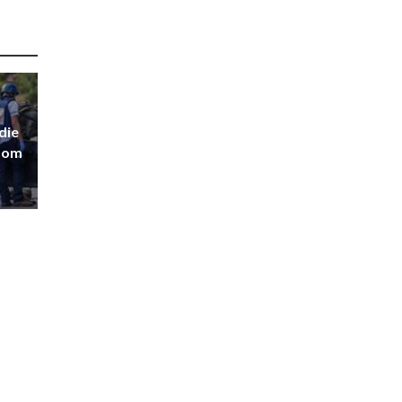
die
dom