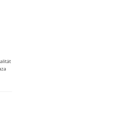
alität
aza