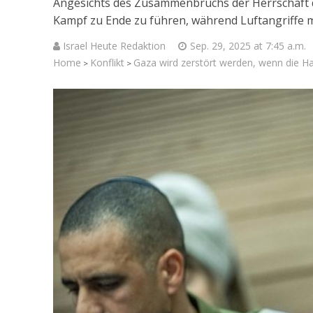
Angesichts des Zusammenbruchs der Herrschaft 
Kampf zu Ende zu führen, während Luftangriffe me
Israel Heute Redaktion
Sep. 29, 2025 at 7:45 a.m.
Home
Konflikt
Gaza wird zerstört werden, wenn die Ham
>
>
Jenseits 
Israelisch
Soldaten bei