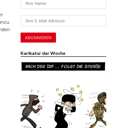
er
inzu,
enden
Karikatur der Woche