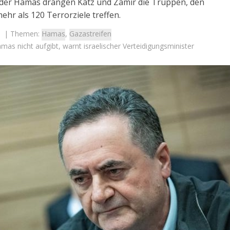
der Hamas drängen Katz und Zamir die Truppen, den
hr als 120 Terrorziele treffen.
| Themen:
Hamas
,
Gazastreifen
as nicht aufgibt, warnt israelischer Verteidigungsminister
Israel
des Schlachtfelds:
Israel
e Initiativen helfen
Israelische Wahlen 2026: Das 
m Übergang ins zivile
die Knesset – Moshe Abutb
Leben