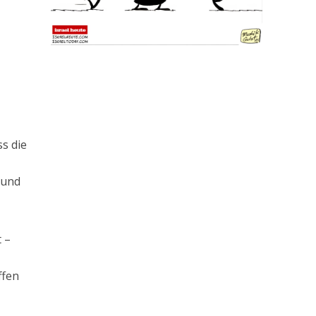
s die
 und
t –
ffen