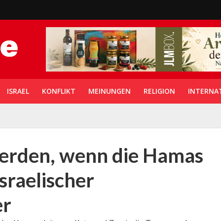
ISRAEL
KONFLIKT
MEINUNGEN
RELIGION
INTERNA
werden, wenn die Hamas
israelischer
er