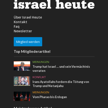
Über Israel Heute
Kontakt
Faq
Newsletter
Mitglied werden
Top Mitgliederartikel
MEINUNGEN
Trump hat Israel … und sein Vermächtnis
verraten
KONFLIKT
Irans Ayatollahs fordern die Tötung von
Trump und Netanjahu
MEINUNGEN
Vom Pharao bis Erdogan