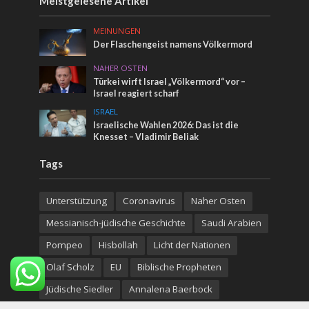
Meistgelesene Artikel
MEINUNGEN
Der Flaschengeist namens Völkermord
NAHER OSTEN
Türkei wirft Israel „Völkermord“ vor –
Israel reagiert scharf
ISRAEL
Israelische Wahlen 2026: Das ist die
Knesset – Vladimir Beliak
Tags
Unterstützung
Coronavirus
Naher Osten
Messianisch-jüdische Geschichte
Saudi Arabien
Pompeo
Hisbollah
Licht der Nationen
Olaf Scholz
EU
Biblische Propheten
Jüdische Siedler
Annalena Baerbock