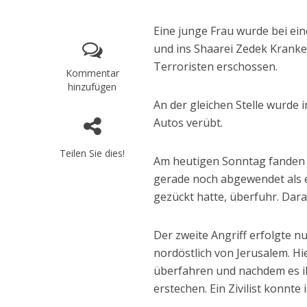
Eine junge Frau wurde bei ei
und ins Shaarei Zedek Kranke
Terroristen erschossen.
Kommentar
hinzufügen
An der gleichen Stelle wurde
Autos verübt.
Teilen Sie dies!
Am heutigen Sonntag fanden j
gerade noch abgewendet als e
gezückt hatte, überfuhr. Dara
Neue UNI
Der zweite Angriff erfolgte 
Hungervor
nordöstlich von Jerusalem. Hie
überfahren und nachdem es ih
erstechen. Ein Zivilist konnte