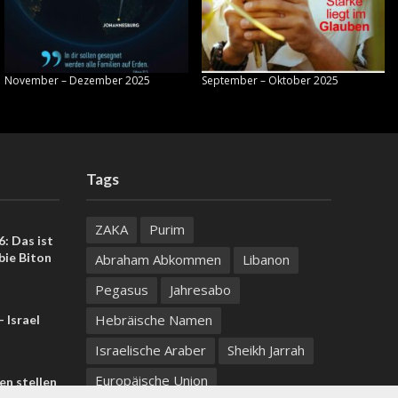
November – Dezember 2025
September – Oktober 2025
Tags
ZAKA
Purim
: Das ist
bie Biton
Abraham Abkommen
Libanon
Pegasus
Jahresabo
Hebräische Namen
 Israel
Israelische Araber
Sheikh Jarrah
Europäische Union
n stellen