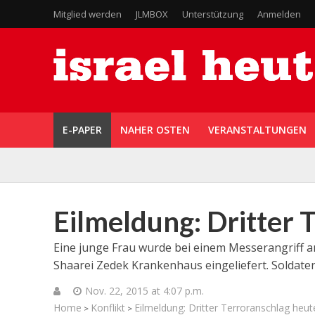
Mitglied werden
JLMBOX
Unterstützung
Anmelden
E-PAPER
NAHER OSTEN
VERANSTALTUNGEN
Eilmeldung: Dritter 
Eine junge Frau wurde bei einem Messerangriff a
Shaarei Zedek Krankenhaus eingeliefert. Soldate
Nov. 22, 2015 at 4:07 p.m.
Home
Konflikt
Eilmeldung: Dritter Terroranschlag heut
>
>