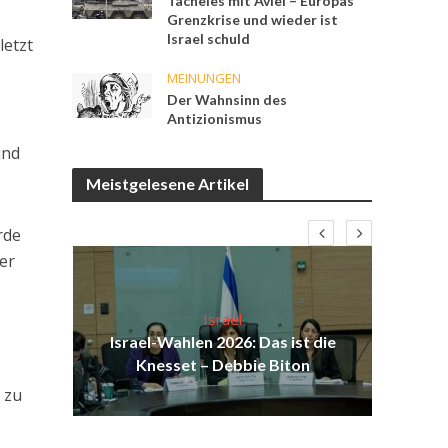
Tacheles mit Aviel – Europas
Grenzkrise und wieder ist
Israel schuld
letzt
MEINUNGEN
Der Wahnsinn des
Antizionismus
und
Meistgelesene Artikel
rde
er
Israel
Israel-Wahlen 2026: Das ist die
H
Knesset – Debbie Biton
 zu