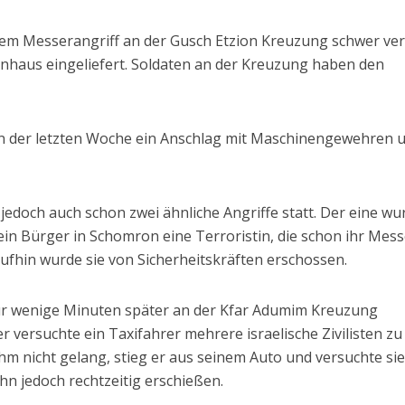
nem Messerangriff an der Gusch Etzion Kreuzung schwer ver
nhaus eingeliefert. Soldaten an der Kreuzung haben den
 in der letzten Woche ein Anschlag mit Maschinengewehren 
edoch auch schon zwei ähnliche Angriffe statt. Der eine wu
in Bürger in Schomron eine Terroristin, die schon ihr Mess
ufhin wurde sie von Sicherheitskräften erschossen.
Konflikt
Meinungen
CEF-Daten stellen
nur wenige Minuten später an der Kfar Adumim Kreuzung
Eine Alternative zur Zwei-
würfe gegen Israel
Staaten-Lösung
r versuchte ein Taxifahrer mehrere israelische Zivilisten zu
infrage
m nicht gelang, stieg er aus seinem Auto und versuchte sie
 ihn jedoch rechtzeitig erschießen.