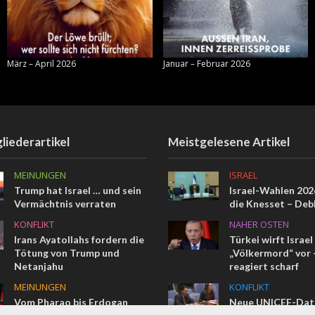
März – April 2026
Januar – Februar 2026
liederartikel
Meistgelesene Artikel
MEINUNGEN
ISRAEL
Trump hat Israel … und sein
Israel-Wahlen 2026
Vermächtnis verraten
die Knesset – Deb
KONFLIKT
NAHER OSTEN
Irans Ayatollahs fordern die
Türkei wirft Israel
Tötung von Trump und
„Völkermord“ vor –
Netanjahu
reagiert scharf
MEINUNGEN
KONFLIKT
Vom Pharao bis Erdogan
Neue UNICEF-Date