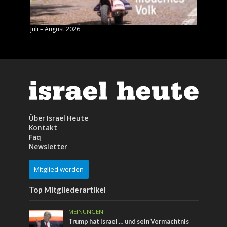
Juli – August 2026
Mai – J
Über Israel Heute
Kontakt
Faq
Newsletter
Mitglied werden
Top Mitgliederartikel
MEINUNGEN
Trump hat Israel … und sein Vermächtnis