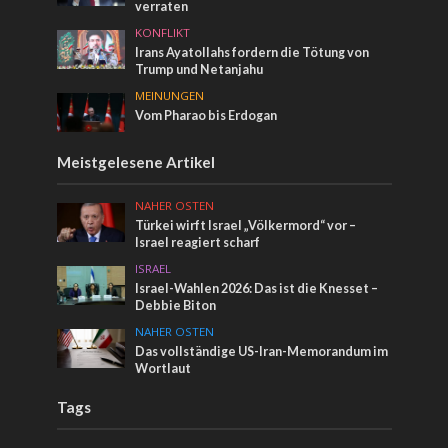
verraten
KONFLIKT
Irans Ayatollahs fordern die Tötung von
Trump und Netanjahu
MEINUNGEN
Vom Pharao bis Erdogan
Meistgelesene Artikel
NAHER OSTEN
Türkei wirft Israel „Völkermord“ vor –
Israel reagiert scharf
ISRAEL
Israel-Wahlen 2026: Das ist die Knesset –
Debbie Biton
NAHER OSTEN
Das vollständige US-Iran-Memorandum im
Wortlaut
Tags