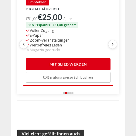
Empfohlen
🇩🇪 Deut
DIGITAL JÄHRLICH
PRINT + D
€25,00
€63,
€51,00
/ Jahr
38% Ersparnis · €31,80 gespart
24% Erspar
Voller Zugang
Voller Z
E-Paper
E-Paper
Zoom-Veranstaltungen
Zoom-Ve
Werbefreies Lesen
Werbefre
Magazin gedruckt
Magazin 
1 Probem
MITGLIED WERDEN
Beratungsgespräch buchen
n
Vielleicht gefällt Ihnen auch