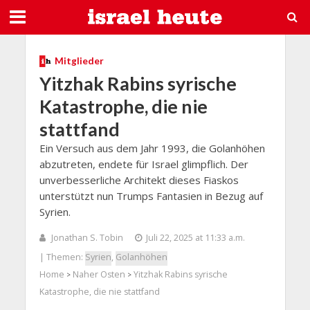
Mitglieder
Yitzhak Rabins syrische
Katastrophe, die nie
stattfand
Ein Versuch aus dem Jahr 1993, die Golanhöhen
abzutreten, endete für Israel glimpflich. Der
unverbesserliche Architekt dieses Fiaskos
unterstützt nun Trumps Fantasien in Bezug auf
Syrien.
Jonathan S. Tobin
Juli 22, 2025 at 11:33 a.m.
| Themen:
Syrien
,
Golanhöhen
Home
Naher Osten
Yitzhak Rabins syrische
>
>
Katastrophe, die nie stattfand