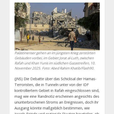
Palästinenser gehen an im jüngsten Krieg zerstörten
Gebäuden vorbei, im Gebiet Jorat al-Luth, zwischen
Rafah und Khan Yunis im südlichen Gazastreifen, 10.
November 2025. Foto: Abed Rahim Khatib/Flash90.
(JNS) Die Debatte über das Schicksal der Hamas-
Terroristen, die in Tunneln unter von der IDF
kontrolliertem Gebiet in Rafah eingeschlossen sind,
mag wie eine Randnotiz erscheinen angesichts des
ununterbrochenen Stroms an Ereignissen, doch ihr
Ausgang könnte maßgeblich bestimmen, wie
Israels Feinde und regionale Staaten beurteilen, ob