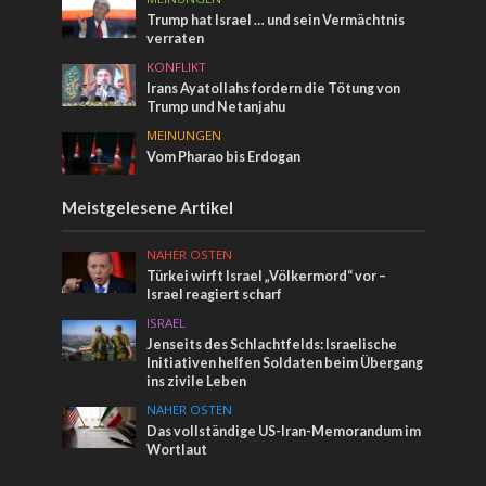
Trump hat Israel … und sein Vermächtnis
verraten
KONFLIKT
Irans Ayatollahs fordern die Tötung von
Trump und Netanjahu
MEINUNGEN
Vom Pharao bis Erdogan
Meistgelesene Artikel
NAHER OSTEN
Türkei wirft Israel „Völkermord“ vor –
Israel reagiert scharf
ISRAEL
Jenseits des Schlachtfelds: Israelische
Initiativen helfen Soldaten beim Übergang
ins zivile Leben
NAHER OSTEN
Das vollständige US-Iran-Memorandum im
Wortlaut