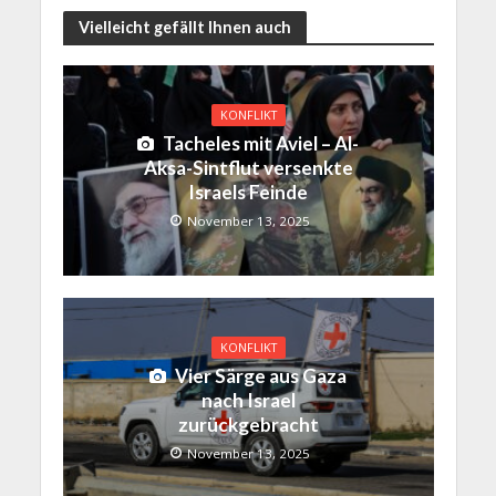
Vielleicht gefällt Ihnen auch
KONFLIKT
Tacheles mit Aviel – Al-
Aksa-Sintflut versenkte
Israels Feinde
November 13, 2025
KONFLIKT
Vier Särge aus Gaza
nach Israel
zurückgebracht
November 13, 2025