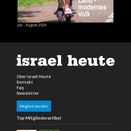
Juli – August 2026
Mai – J
Über Israel Heute
Kontakt
Faq
Newsletter
Mitglied werden
Top Mitgliederartikel
MEINUNGEN