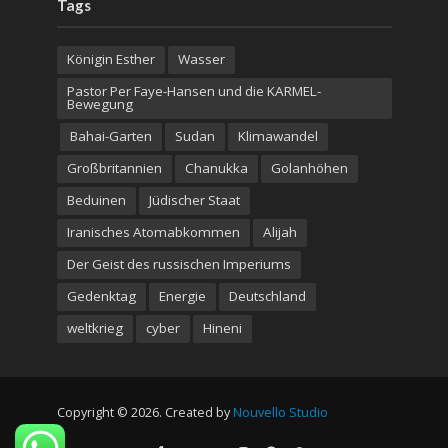
Tags
Königin Esther
Wasser
Pastor Per Faye-Hansen und die KARMEL-
Bewegung
Bahai-Garten
Sudan
Klimawandel
Großbritannien
Chanukka
Golanhöhen
Beduinen
Jüdischer Staat
Iranisches Atomabkommen
Alijah
Der Geist des russischen Imperiums
Gedenktag
Energie
Deutschland
weltkrieg
cyber
Hineni
Copyright © 2026. Created by
Nouvello Studio