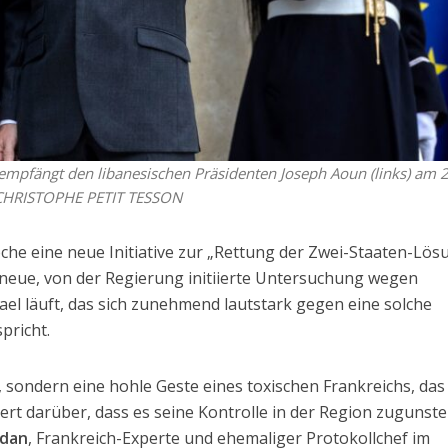
empfängt den libanesischen Präsidenten Joseph Aoun (links) am 2
A/CHRISTOPHE PETIT TESSON
oche eine neue Initiative zur „Rettung der Zwei-Staaten-Lös
e neue, von der Regierung initiierte Untersuchung wegen
ael läuft, das sich zunehmend lautstark gegen eine solche
pricht.
, sondern eine hohle Geste eines toxischen Frankreichs, das
riert darüber, dass es seine Kontrolle in der Region zugunst
ldan
, Frankreich-Experte und ehemaliger Protokollchef im