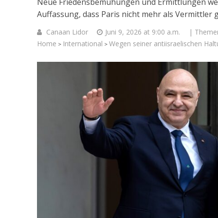
Neue Friedensbemühungen und Ermittlungen wege
Auffassung, dass Paris nicht mehr als Vermittler g
Canaan Lidor
Juni 9, 2026 at 9:00 a.m.
| Theme
Home
International
Wegen seiner antiisraelischen Halt
>
>
Israelische
die Knesse