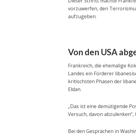
Dieser Schritt machte Frankrei
vorzuwerfen, den Terrorismus 
aufzugeben.
Von den USA abge
Frankreich, die ehemalige Ko
Landes ein Förderer libanesisc
kritischsten Phasen der liban
Eldan.
„Das ist eine demütigende Pos
Versuch, davon abzulenken“, f
Bei den Gesprächen in Washin