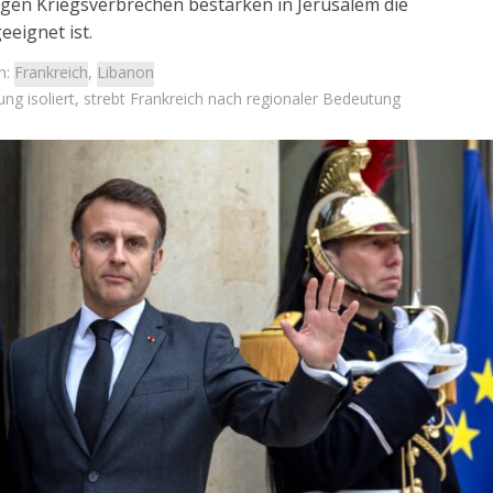
n Kriegsverbrechen bestärken in Jerusalem die
eeignet ist.
n:
Frankreich
,
Libanon
ung isoliert, strebt Frankreich nach regionaler Bedeutung
Israel
Israel
 Wahlen 2026: Das ist
Israelische Wahlen 2026: Das 
t – Vladimir Beliak
die Knesset – Moshe Abutb