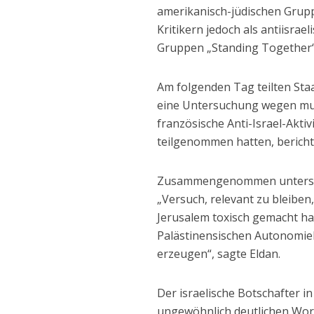
amerikanisch-jüdischen Grupp
Kritikern jedoch als antiisrae
Gruppen „Standing Together
Am folgenden Tag teilten Staa
eine Untersuchung wegen mut
französische Anti-Israel-Aktivi
teilgenommen hatten, berich
Zusammengenommen unterstre
„Versuch, relevant zu bleiben,
Jerusalem toxisch gemacht hat
Palästinensischen Autonomieb
erzeugen“, sagte Eldan.
Der israelische Botschafter i
ungewöhnlich deutlichen Wor