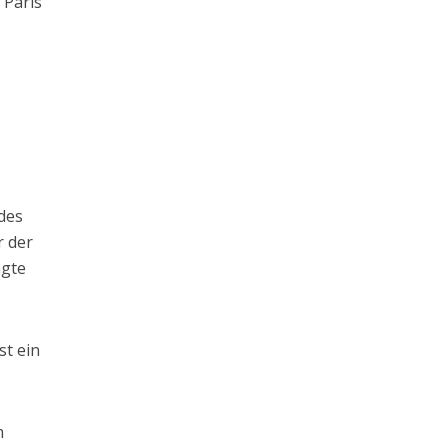
 Paris
des
r der
agte
st ein
m