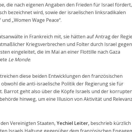
e, die nach eigenen Angaben den Frieden für Israel fördert
lisch bezeichnet wird, sowie der israelischen linksradikalen
“ und „Women Wage Peace“.
tsanwälte in Frankreich mit, sie hätten auf Antrag der Reg
maßlicher Kriegsverbrechen und Folter durch Israel gege
sten eingeleitet, die im Mai an einer Flottille nach Gaza
tete
Le Monde
.
ichen diese beiden Entwicklungen den französischen
 obwohl die anti-israelische Politik der Regierung sie für
. Barrot geht also über die Köpfe Israels und der korrupte
ehörde hinweg, um eine Illusion von Aktivität und Relevan
n den Vereinigten Staaten,
Yechiel Leiter,
beschrieb kürzlich 
ten Israels Haltung gegenüber dem französischen Engage