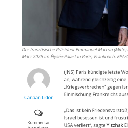
Der französische Präsident Emmanuel Macron (Mitte) 
März 2025 im Élysée-Palast in Paris, Frankreich. EP
(JNS) Paris kündigte letzte W
an, während gleichzeitig ein
„Kriegsverbrechen“ gegen Isr
Einmischung Frankreichs auss
Canaan Lidor
„Das ist kein Friedensvorstoß
Israel besessen ist und frust
Kommentar
USA verliert“, sagte
Yitzhak E