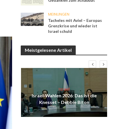
Gedanken zum Schabbat
MEINUNGEN
Tacheles mit Aviel – Europas
Grenzkrise und wieder ist
Israel schuld
Meistgelesene Artikel
Israel
ist
Israel-Wahlen 2026: Das ist die
Isr
ul
Knesset – Debbie Biton
d