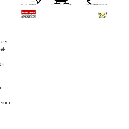
 der
ei-
i-
r
einer