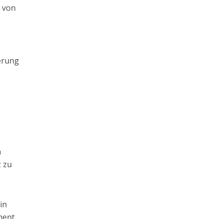
, von
ierung
n
n
z zu
in
ment.