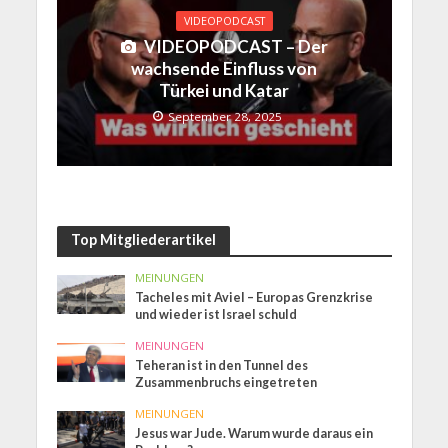
VIDEOPODCAST
VIDEOPODCAST – Der
wachsende Einfluss von
Türkei und Katar
September 28, 2025
Top Mitgliederartikel
MEINUNGEN
Tacheles mit Aviel – Europas Grenzkrise
und wieder ist Israel schuld
MEINUNGEN
Teheran ist in den Tunnel des
Zusammenbruchs eingetreten
MEINUNGEN
Jesus war Jude. Warum wurde daraus ein