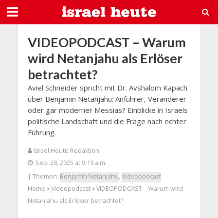
VIDEOPODCAST – Warum
wird Netanjahu als Erlöser
betrachtet?
Aviel Schneider spricht mit Dr. Avshalom Kapach
über Benjamin Netanjahu: Anführer, Veränderer
oder gar moderner Messias? Einblicke in Israels
politische Landschaft und die Frage nach echter
Führung.
Israel Heute Redaktion
Sep. 28, 2025 at 9:19 a.m.
| Themen:
Benjamin Netanjahu
,
Videopodcast
Home
Videopodcast
VIDEOPODCAST – Warum wird
>
>
Netanjahu als Erlöser betrachtet?