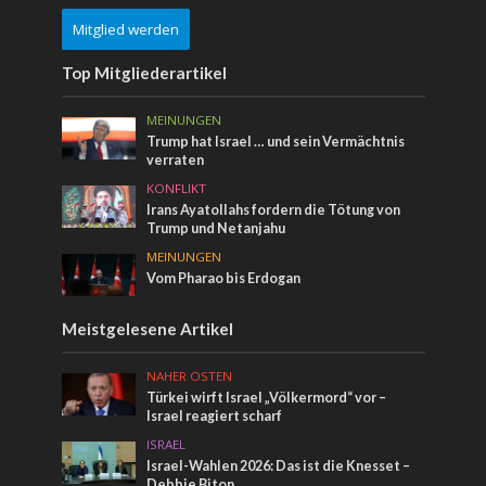
Mitglied werden
Top Mitgliederartikel
MEINUNGEN
Trump hat Israel … und sein Vermächtnis
verraten
KONFLIKT
Irans Ayatollahs fordern die Tötung von
Trump und Netanjahu
MEINUNGEN
Vom Pharao bis Erdogan
Meistgelesene Artikel
NAHER OSTEN
Türkei wirft Israel „Völkermord“ vor –
Israel reagiert scharf
ISRAEL
Israel-Wahlen 2026: Das ist die Knesset –
Debbie Biton