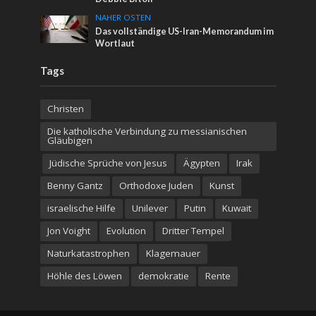
NAHER OSTEN
Das vollständige US-Iran-Memorandum im
Wortlaut
Tags
Christen
Die katholische Verbindung zu messianischen
Gläubigen
Jüdische Sprüche von Jesus
Ägypten
Irak
Benny Gantz
Orthodoxe Juden
Kunst
israelische Hilfe
Unilever
Putin
Kuwait
Jon Voight
Evolution
Dritter Tempel
Naturkatastrophen
Klagemauer
Höhle des Löwen
demokratie
Rente