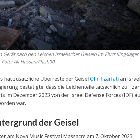
erät nach den Leichen israelischer Geiseln im Flüchtlingslager
 Foto: Ali Hassan/Flash90
 hat zusätzliche Überreste der Geisel
Ofir Tzarfati
an Israe
ierung bestätigte, dass die Leichenteile tatsächlich zu Tzar
ts im Dezember 2023 von der Israel Defense Forces (IDF) a
worden war.
tergrund der Geisel
ker am Nova Music Festival Massacre am 7. Oktober 2023