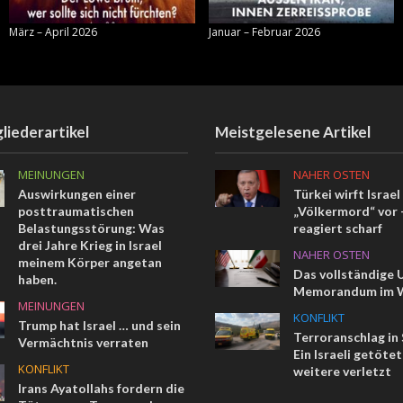
März – April 2026
Januar – Februar 2026
liederartikel
Meistgelesene Artikel
MEINUNGEN
NAHER OSTEN
Auswirkungen einer
Türkei wirft Israel
posttraumatischen
„Völkermord“ vor –
Belastungsstörung: Was
reagiert scharf
drei Jahre Krieg in Israel
NAHER OSTEN
meinem Körper angetan
Das vollständige 
haben.
Memorandum im W
MEINUNGEN
KONFLIKT
Trump hat Israel … und sein
Terroranschlag in
Vermächtnis verraten
Ein Israeli getötet
KONFLIKT
weitere verletzt
Irans Ayatollahs fordern die