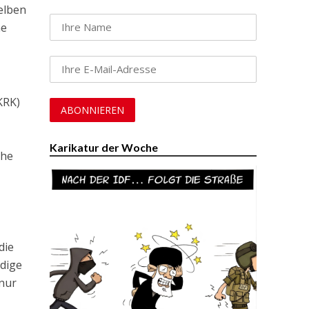
elben
ne
KRK)
Karikatur der Woche
che
die
ndige
 nur