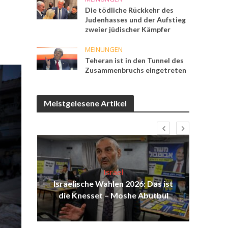
Die tödliche Rückkehr des
Judenhasses und der Aufstieg
zweier jüdischer Kämpfer
MEINUNGEN
Teheran ist in den Tunnel des
Zusammenbruchs eingetreten
Meistgelesene Artikel
Israel
die
Israelische Wahlen 2026: Das ist
Isr
die Knesset – Moshe Abutbul
d