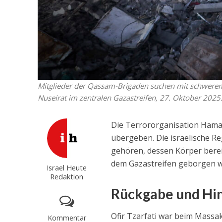
Mitglieder der Qassam-Brigaden suchen mit schwerem G
Nuseirat im zentralen Gazastreifen, 27. Oktober 2025.
Die Terrororganisation Hamas
übergeben. Die israelische Reg
gehören, dessen Körper berei
dem Gazastreifen geborgen 
Israel Heute
Redaktion
Rückgabe und Hin
Ofir Tzarfati war beim Massa
Kommentar