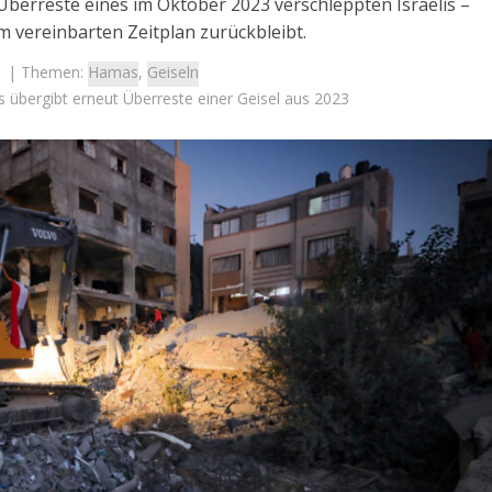
 Überreste eines im Oktober 2023 verschleppten Israelis –
 vereinbarten Zeitplan zurückbleibt.
| Themen:
Hamas
,
Geiseln
s übergibt erneut Überreste einer Geisel aus 2023
Israel
Israel
 Wahlen 2026: Das ist
Israel-Wahlen 2026: Das ist 
t – Vladimir Beliak
Knesset – Debbie Biton