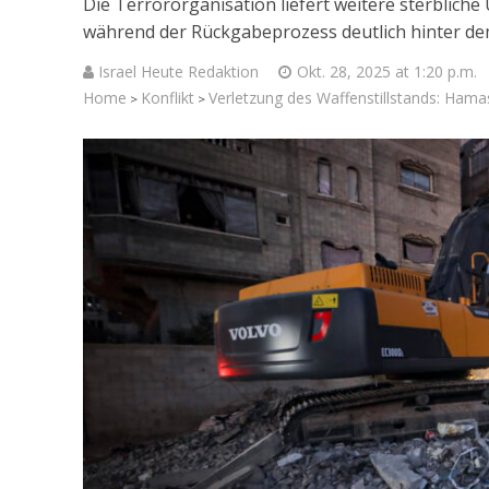
Die Terrororganisation liefert weitere sterbliche
während der Rückgabeprozess deutlich hinter dem
Israel Heute Redaktion
Okt. 28, 2025 at 1:20 p.m.
Home
Konflikt
Verletzung des Waffenstillstands: Hama
>
>
Israelische
die Knesse