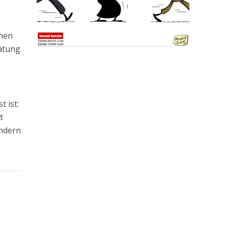
chen
ratung
 ist:
t
ondern