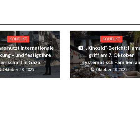
KONFLIKT
KONFLIKT
s nutzt internationale
„Kinozid“-Bericht: Ham
ung – und festigt ihre
griff am 7. Oktober
errschaft in Gaza
systematisch Familien a
Oktober 28, 2025
Oktober 28, 2025