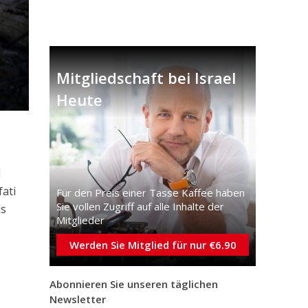
Mitgliedschaft bei Israel
Heute
l
fati
Für den Preis einer Tasse Kaffee haben
Sie vollen Zugriff auf alle Inhalte der
us
Mitglieder
Werden Sie Mitglied für nur €6.90
Abonnieren Sie unseren täglichen
Newsletter