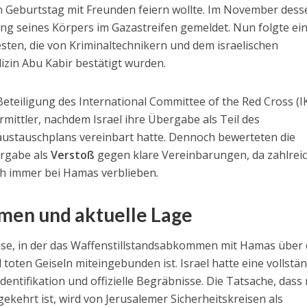
en Geburtstag mit Freunden feiern wollte. Im November dess
ung seines Körpers im Gazastreifen gemeldet. Nun folgte ei
ten, die von Kriminaltechnikern und dem israelischen
dizin Abu Kabir bestätigt wurden.
eteiligung des International Committee of the Red Cross (I
rmittler, nachdem Israel ihre Übergabe als Teil des
laustauschplans vereinbart hatte. Dennoch bewerteten die
ergabe als
Verstoß
gegen klare Vereinbarungen, da zahlrei
h immer bei Hamas verblieben.
men und aktuelle Lage
hase, in der das Waffenstillstandsabkommen mit Hamas über 
toten Geiseln miteingebunden ist. Israel hatte eine vollstä
dentifikation und offizielle Begräbnisse. Die Tatsache, dass
gekehrt ist, wird von Jerusalemer Sicherheitskreisen als