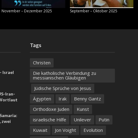
November – Dezember 2025
September – Oktober 2025
Tags
Christen
 Israel
Die katholische Verbindung zu
messianischen Gläubigen
Jüdische Sprüche von Jesus
US-Iran-
Ägypten
Irak
Benny Gantz
ortlaut
Orthodoxe Juden
Kunst
 Samaria:
israelische Hilfe
Unilever
Putin
, zwei
Kuwait
Jon Voight
Evolution