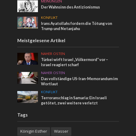
MEINUNGEN
Der Wahnsinn des Antizionismus
KONFLIKT
Irans Ayatollahs fordern die Tötung von
Trump und Netanjahu
Meistgelesene Artikel
NAHER OSTEN
Türkei wirft Israel „Völkermord“ vor –
Israel reagiert scharf
NAHER OSTEN
Das vollständige US-Iran-Memorandum im
Wortlaut
KONFLIKT
Terroranschlag in Samaria: Ein Israeli
getötet, zwei weitere verletzt
Tags
Königin Esther
Wasser