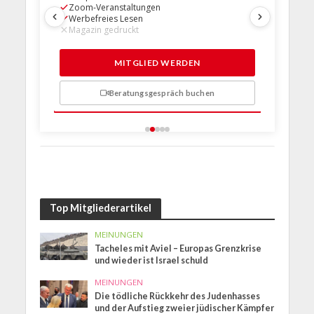
Zoom-Veranstaltungen
Zoom-Ve
Werbefreies Lesen
Werbefre
Magazin gedruckt
Magazin 
1 Probem
MITGLIED WERDEN
Beratungsgespräch buchen
n
Top Mitgliederartikel
MEINUNGEN
Tacheles mit Aviel – Europas Grenzkrise
und wieder ist Israel schuld
MEINUNGEN
Die tödliche Rückkehr des Judenhasses
und der Aufstieg zweier jüdischer Kämpfer