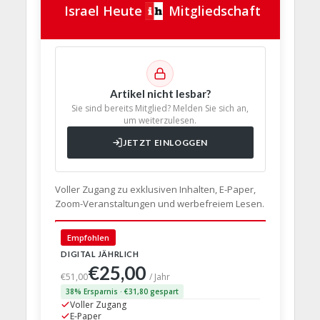
Israel Heute
Mitgliedschaft
Artikel nicht lesbar?
Sie sind bereits Mitglied? Melden Sie sich an,
um weiterzulesen.
JETZT EINLOGGEN
Voller Zugang zu exklusiven Inhalten, E-Paper,
Zoom-Veranstaltungen und werbefreiem Lesen.
🇩🇪 Deut
Empfohlen
DIGITAL JÄHRLICH
PRINT + D
€25,00
€63,
€51,00
/ Jahr
38% Ersparnis · €31,80 gespart
24% Erspar
Voller Zugang
Voller Z
E-Paper
E-Paper