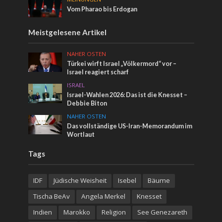
Vom Pharao bis Erdogan
Meistgelesene Artikel
NAHER OSTEN
Türkei wirft Israel „Völkermord“ vor –
Israel reagiert scharf
ISRAEL
Israel-Wahlen 2026: Das ist die Knesset –
Debbie Biton
NAHER OSTEN
Das vollständige US-Iran-Memorandum im
Wortlaut
Tags
IDF
Jüdische Weisheit
Isebel
Bäume
Tischa BeAv
Angela Merkel
Knesset
Indien
Marokko
Religion
See Genezareth