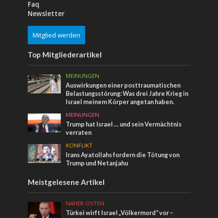
Faq
Newsletter
Mitglied werden
Top Mitgliederartikel
MEINUNGEN
Auswirkungen einer posttraumatischen
Belastungsstörung: Was drei Jahre Krieg in
Israel meinem Körper angetan haben.
MEINUNGEN
Trump hat Israel … und sein Vermächtnis
verraten
KONFLIKT
Irans Ayatollahs fordern die Tötung von
Trump und Netanjahu
Meistgelesene Artikel
NAHER OSTEN
Türkei wirft Israel „Völkermord“ vor –