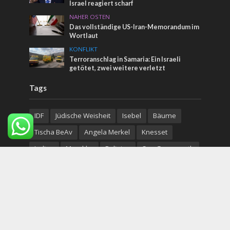
Israel reagiert scharf
NAHER OSTEN
Das vollständige US-Iran-Memorandum im
Wortlaut
KONFLIKT
Terroranschlag in Samaria: Ein Israeli
getötet, zwei weitere verletzt
Tags
IDF
Jüdische Weisheit
Isebel
Bäume
Tischa BeAv
Angela Merkel
Knesset
Indien
Marokko
Religion
See Genezareth
Albert Bourla
Bibelprophezeiung
Nahrungsmittel
San Remo
United Hatzalah
Josefsgrab
Erdgas
Itamar Ben Gvir
belz