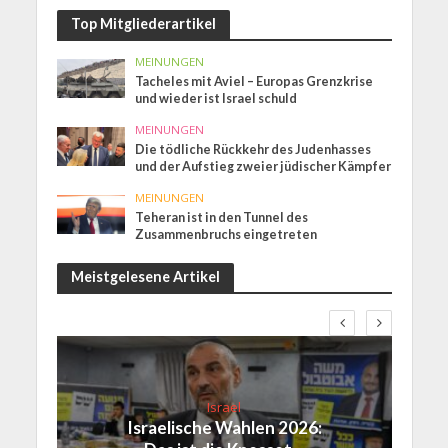
Top Mitgliederartikel
MEINUNGEN
Tacheles mit Aviel – Europas Grenzkrise
und wieder ist Israel schuld
MEINUNGEN
Die tödliche Rückkehr des Judenhasses
und der Aufstieg zweier jüdischer Kämpfer
MEINUNGEN
Teheran ist in den Tunnel des
Zusammenbruchs eingetreten
Meistgelesene Artikel
Israel
Israelische Wahlen 2026: