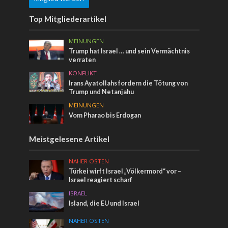
Top Mitgliederartikel
MEINUNGEN
Trump hat Israel … und sein Vermächtnis
verraten
KONFLIKT
Irans Ayatollahs fordern die Tötung von
Trump und Netanjahu
MEINUNGEN
Vom Pharao bis Erdogan
Meistgelesene Artikel
NAHER OSTEN
Türkei wirft Israel „Völkermord“ vor –
Israel reagiert scharf
ISRAEL
Island, die EU und Israel
NAHER OSTEN