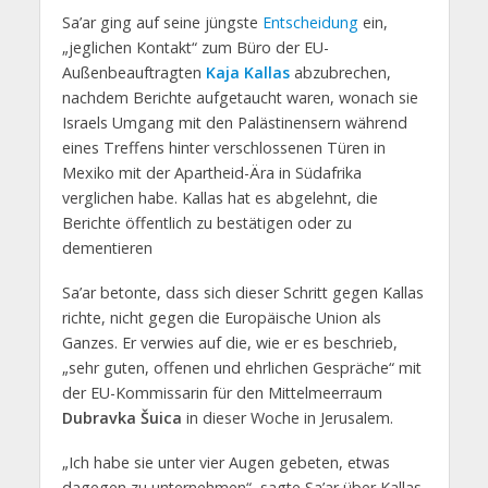
Sa’ar ging auf seine jüngste
Entscheidung
ein,
„jeglichen Kontakt“ zum Büro der EU-
Außenbeauftragten
Kaja Kallas
abzubrechen,
nachdem Berichte aufgetaucht waren, wonach sie
Israels Umgang mit den Palästinensern während
eines Treffens hinter verschlossenen Türen in
Mexiko mit der Apartheid-Ära in Südafrika
verglichen habe. Kallas hat es abgelehnt, die
Berichte öffentlich zu bestätigen oder zu
dementieren
Sa’ar betonte, dass sich dieser Schritt gegen Kallas
richte, nicht gegen die Europäische Union als
Ganzes. Er verwies auf die, wie er es beschrieb,
„sehr guten, offenen und ehrlichen Gespräche“ mit
der EU-Kommissarin für den Mittelmeerraum
Dubravka Šuica
in dieser Woche in Jerusalem.
„Ich habe sie unter vier Augen gebeten, etwas
dagegen zu unternehmen“, sagte Sa’ar über Kallas.