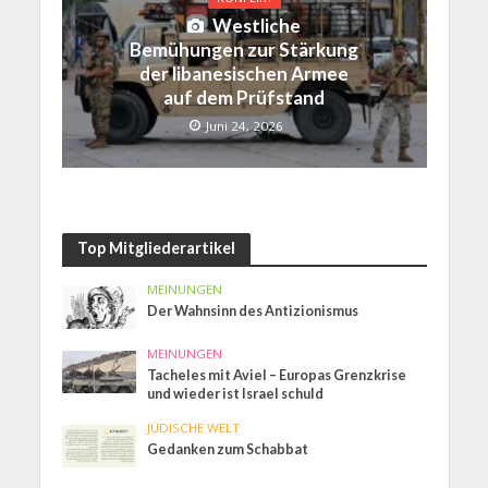
Westliche
Bemühungen zur Stärkung
der libanesischen Armee
auf dem Prüfstand
Juni 24, 2026
Top Mitgliederartikel
MEINUNGEN
Der Wahnsinn des Antizionismus
MEINUNGEN
Tacheles mit Aviel – Europas Grenzkrise
und wieder ist Israel schuld
JÜDISCHE WELT
Gedanken zum Schabbat