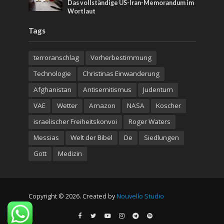
Das vollständige US-Iran-Memorandum im
Wortlaut
Tags
terroranschlag
Vorherbestimmung
Technologie
Christinas Einwanderung
Afghanistan
Antisemitismus
Judentum
VAE
Wetter
Amazon
NASA
Koscher
israelischer Freiheitskonvoi
Roger Waters
Messias
Welt der Bibel
De
Siedlungen
Gott
Medizin
Copyright © 2026. Created by
Nouvello Studio