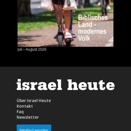
Juli – August 2026
Mai – J
Über Israel Heute
Kontakt
Faq
Newsletter
Mitglied werden