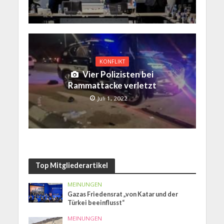
KONFLIKT
Vier Polizisten bei
Rammattacke verletzt
Juli 1, 2022
Top Mitgliederartikel
MEINUNGEN
Gazas Friedensrat „von Katar und der
Türkei beeinflusst“
MEINUNGEN