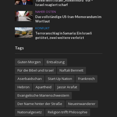
Türkei wirft Israel „Völkermord“ vor –
Israel reagiert scharf
NAHER OSTEN
Das vollständige US-Iran-Memorandum im
Wortlaut
KONFLIKT
Terroranschlag in Samaria: Ein Israeli
getötet, zwei weitere verletzt
Tags
Guten Morgen
Entsalzung
Für die Bibel und Israel
Naftali Bennett
Aserbaidschan
Start-Up Nation
Frankreich
Hebron
Apartheid
Jassir Arafat
Evangelische Marienschwestern
Der Name hinter der Straße
Neueinwanderer
Nationalgesetz
Religion trifft Philosophie