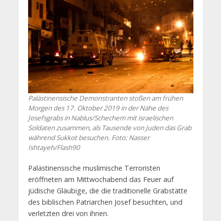
Palästinensische Demonstranten stoßen am frühen
Morgen des 17. Oktober 2019 in der Nähe des
Josefsgrabs in Nablus/Schechem mit israelischen
Soldaten zusammen, als Tausende von Juden das Grab
während Sukkot besuchen.
Foto: Nasser
Ishtayeh/Flash90
Palästinensische muslimische Terroristen
eröffneten am Mittwochabend das Feuer auf
jüdische Gläubige, die die traditionelle Grabstätte
des biblischen Patriarchen Josef besuchten, und
verletzten drei von ihnen.