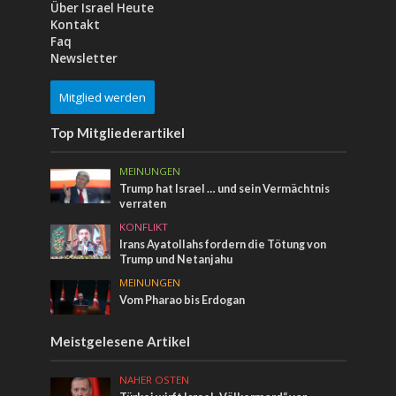
Über Israel Heute
Kontakt
Faq
Newsletter
Mitglied werden
Top Mitgliederartikel
MEINUNGEN
Trump hat Israel … und sein Vermächtnis
verraten
KONFLIKT
Irans Ayatollahs fordern die Tötung von
Trump und Netanjahu
MEINUNGEN
Vom Pharao bis Erdogan
Meistgelesene Artikel
NAHER OSTEN