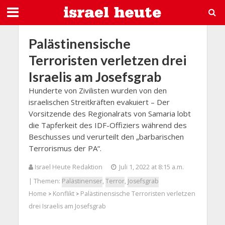
Palästinensische
Terroristen verletzen drei
Israelis am Josefsgrab
Hunderte von Zivilisten wurden von den
israelischen Streitkräften evakuiert – Der
Vorsitzende des Regionalrats von Samaria lobt
die Tapferkeit des IDF-Offiziers während des
Beschusses und verurteilt den „barbarischen
Terrorismus der PA“.
Israel Heute Redaktion
Juli 1, 2022 at 8:15 a.m.
| Themen:
Palästinenser
,
Terror
,
Josefsgrab
Home
Konflikt
Palästinensische Terroristen verletzen
>
>
drei Israelis am Josefsgrab