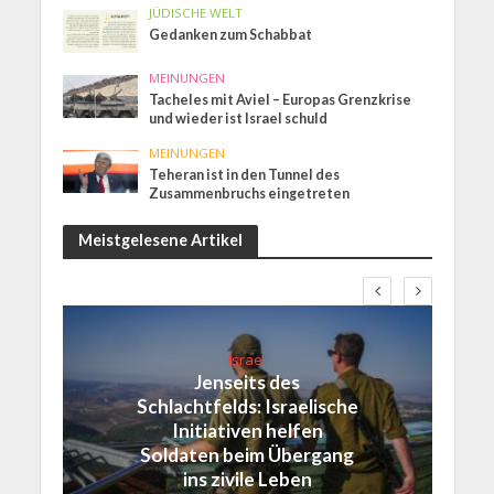
JÜDISCHE WELT
Gedanken zum Schabbat
MEINUNGEN
Tacheles mit Aviel – Europas Grenzkrise
und wieder ist Israel schuld
MEINUNGEN
Teheran ist in den Tunnel des
Zusammenbruchs eingetreten
Meistgelesene Artikel
Israel
Jenseits des
Schlachtfelds: Israelische
Initiativen helfen
Soldaten beim Übergang
ins zivile Leben