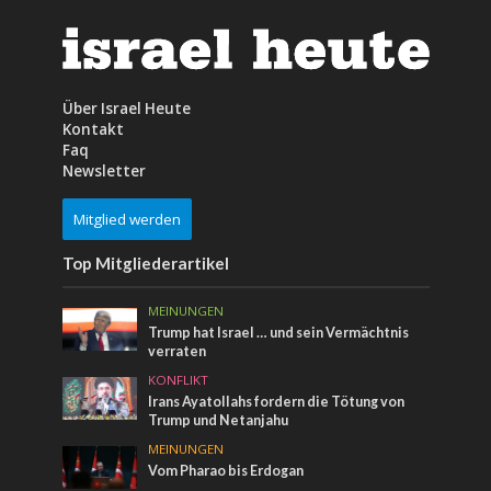
Über Israel Heute
Kontakt
Faq
Newsletter
Mitglied werden
Top Mitgliederartikel
MEINUNGEN
Trump hat Israel … und sein Vermächtnis
verraten
KONFLIKT
Irans Ayatollahs fordern die Tötung von
Trump und Netanjahu
MEINUNGEN
Vom Pharao bis Erdogan