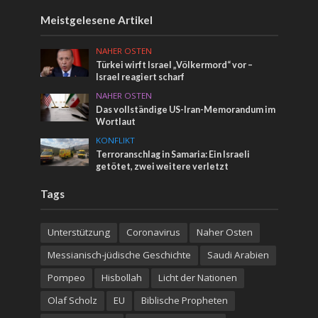
Meistgelesene Artikel
NAHER OSTEN
Türkei wirft Israel „Völkermord“ vor –
Israel reagiert scharf
NAHER OSTEN
Das vollständige US-Iran-Memorandum im
Wortlaut
KONFLIKT
Terroranschlag in Samaria: Ein Israeli
getötet, zwei weitere verletzt
Tags
Unterstützung
Coronavirus
Naher Osten
Messianisch-jüdische Geschichte
Saudi Arabien
Pompeo
Hisbollah
Licht der Nationen
Olaf Scholz
EU
Biblische Propheten