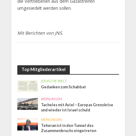
die Vertriebenen aus dem Gazastreifen
umgesiedelt werden sollen.
Mit Berichten von JNS.
Top Mitgliederartikel
JÜDISCHE WELT
Gedanken zum Schabbat
MEINUNGEN
Tacheles mit Aviel – Europas Grenzkrise
und wieder ist Israel schuld
MEINUNGEN
Teheran ist in den Tunnel des
Zusammenbruchs eingetreten