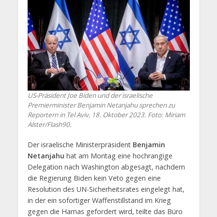
US-Präsident Joe Biden und der israelische
Premierminister Benjamin Netanjahu sprechen zu
Reportern in Tel Aviv, 18. Oktober 2023. Foto: Miriam
Alster/Flash90.
Der israelische Ministerpräsident
Benjamin
Netanjahu
hat am Montag eine hochrangige
Delegation nach Washington abgesagt, nachdem
die Regierung Biden kein Veto gegen eine
Resolution des UN-Sicherheitsrates eingelegt hat,
in der ein sofortiger Waffenstillstand im Krieg
gegen die Hamas gefordert wird, teilte das Büro