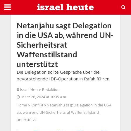
Netanjahu sagt Delegation
in die USA ab, während UN-
Sicherheitsrat
Waffenstillstand
unterstützt
Die Delegation sollte Gespräche über die
bevorstehende IDF-Operation in Rafah führen.
Israel Heute Redaktion
März 26, 2024 at 10:35 a.m.
Home
Konflikt
Netanjahu sagt Delegation in die USA
>
>
ab, während UN-Sicherheitsrat Waffenstillstand
unterstützt