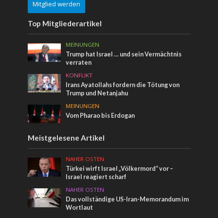
Mitglied werden
Top Mitgliederartikel
MEINUNGEN
Trump hat Israel … und sein Vermächtnis
verraten
KONFLIKT
Irans Ayatollahs fordern die Tötung von
Trump und Netanjahu
MEINUNGEN
Vom Pharao bis Erdogan
Meistgelesene Artikel
NAHER OSTEN
Türkei wirft Israel „Völkermord“ vor –
Israel reagiert scharf
NAHER OSTEN
Das vollständige US-Iran-Memorandum im
Wortlaut