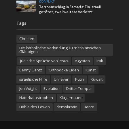
KONFLIKT
Terroranschlag in Samaria: Ein Israeli
getötet, zwei weitere verletzt
Tags
Christen
Die katholische Verbindung zu messianischen
Gläubigen
Jüdische Sprüche von Jesus
Ägypten
Irak
Benny Gantz
Orthodoxe Juden
Kunst
israelische Hilfe
Unilever
Putin
Kuwait
Jon Voight
Evolution
Dritter Tempel
Naturkatastrophen
Klagemauer
Höhle des Löwen
demokratie
Rente